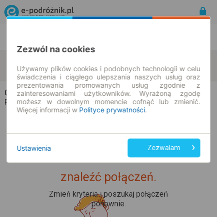
Rozkład Jazdy | Bilety
Bilety okresowe
Zezwól na cookies
Steinwiesen
Blaufelden
zmień kryteria
Używamy plików cookies i podobnych technologii w celu
10.08.2026 | -- : --
świadczenia i ciągłego ulepszania naszych usług oraz
prezentowania promowanych usług zgodnie z
Champion Travel
na trasie Steinwiesen → Blaufelden
zainteresowaniami użytkowników. Wyrażoną zgodę
możesz w dowolnym momencie cofnąć lub zmienić.
Wszyscy przewoźnicy
Rozkład jazdy i bilety |
Więcej informacji w
Polityce prywatności
.
Ustawienia
Zezwalam
Upss... Nie udało nam się
znaleźć połączeń.
Zmień kryteria i poszukaj połączeń
ponownie.