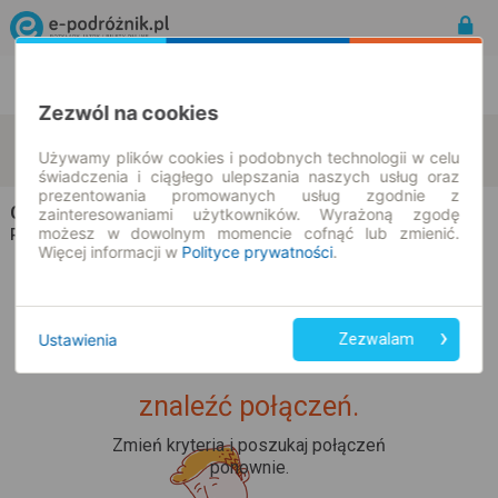
Rozkład Jazdy | Bilety
Bilety okresowe
Zezwól na cookies
Legnica
Steinwiesen
zmień kryteria
Używamy plików cookies i podobnych technologii w celu
09.08.2026 | -- : --
świadczenia i ciągłego ulepszania naszych usług oraz
prezentowania promowanych usług zgodnie z
Champion Travel
na trasie Legnica → Steinwiesen
zainteresowaniami użytkowników. Wyrażoną zgodę
możesz w dowolnym momencie cofnąć lub zmienić.
Wszyscy przewoźnicy
Rozkład jazdy i bilety |
Więcej informacji w
Polityce prywatności
.
Ustawienia
Zezwalam
Upss... Nie udało nam się
znaleźć połączeń.
Zmień kryteria i poszukaj połączeń
ponownie.