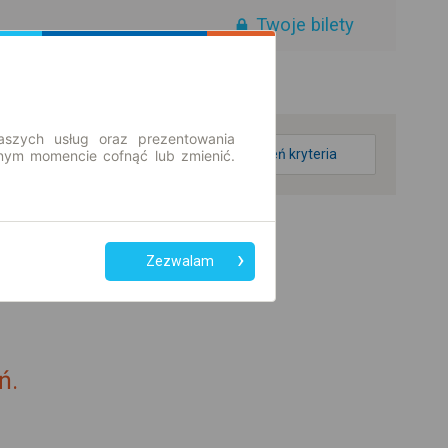
Twoje bilety
aszych usług oraz prezentowania
zmień kryteria
ym momencie cofnąć lub zmienić.
en
Zezwalam
ń.