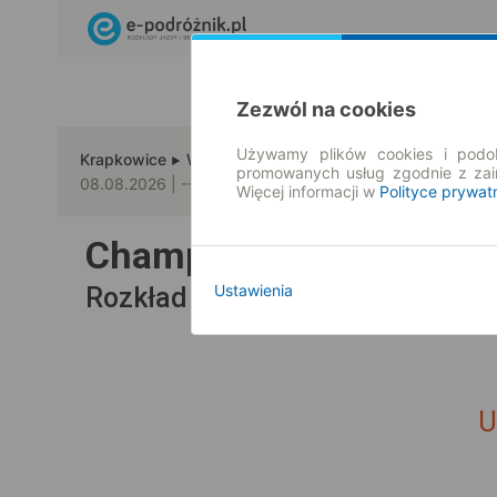
Zezwól na cookies
Używamy plików cookies i podob
Krapkowice
Westerstetten
promowanych usług zgodnie z za
08.08.2026 | -- : --
Więcej informacji w
Polityce prywat
Champion Travel
na tra
Ustawienia
Wszyscy 
Rozkład jazdy i bilety |
U