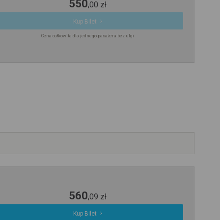
550
,
00
zł
Kup Bilet
Cena całkowita dla jednego pasażera bez ulgi
560
,
09
zł
Kup Bilet