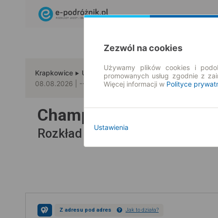
Zezwól na cookies
Używamy plików cookies i podob
Krapkowice
Ulm
promowanych usług zgodnie z za
08.08.2026 | -- : --
Więcej informacji w
Polityce prywat
Champion Travel
na tra
Ustawienia
Wszyscy 
Rozkład jazdy i bilety |
Z adresu pod adres
Jak to działa?