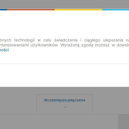
Rozkład Jazdy | Bilety
Bilety okresowe
nych technologii w celu świadczenia i ciągłego ulepszania n
interesowaniami użytkowników. Wyrażoną zgodę możesz w dowoln
ności
.
sie Krapkowice → Ulm
przewoźnicy
Wcześniejsze połączenia