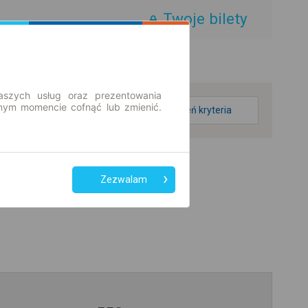
Twoje bilety
aszych usług oraz prezentowania
ym momencie cofnąć lub zmienić.
zmień kryteria
Zezwalam