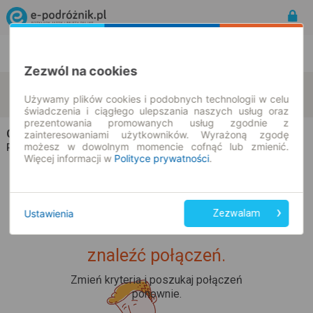
Rozkład Jazdy | Bilety
Bilety okresowe
Zezwól na cookies
Kraków
Steinwiesen
zmień kryteria
Używamy plików cookies i podobnych technologii w celu
10.08.2026 | -- : --
świadczenia i ciągłego ulepszania naszych usług oraz
prezentowania promowanych usług zgodnie z
Champion Travel
na trasie Kraków → Steinwiesen
zainteresowaniami użytkowników. Wyrażoną zgodę
możesz w dowolnym momencie cofnąć lub zmienić.
Wszyscy przewoźnicy
Rozkład jazdy i bilety |
Więcej informacji w
Polityce prywatności
.
Ustawienia
Zezwalam
Upss... Nie udało nam się
znaleźć połączeń.
Zmień kryteria i poszukaj połączeń
ponownie.