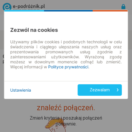
Rozkład Jazdy | Bilety
Bilety okresowe
Zezwól na cookies
Kraków
Krapkowice
zmień kryteria
Używamy plików cookies i podobnych technologii w celu
10.08.2026 | -- : --
świadczenia i ciągłego ulepszania naszych usług oraz
prezentowania promowanych usług zgodnie z
Champion Travel
na trasie Kraków → Krapkowice
zainteresowaniami użytkowników. Wyrażoną zgodę
możesz w dowolnym momencie cofnąć lub zmienić.
Wszyscy przewoźnicy
Rozkład jazdy i bilety |
Więcej informacji w
Polityce prywatności
.
Ustawienia
Zezwalam
Upss... Nie udało nam się
znaleźć połączeń.
Zmień kryteria i poszukaj połączeń
ponownie.