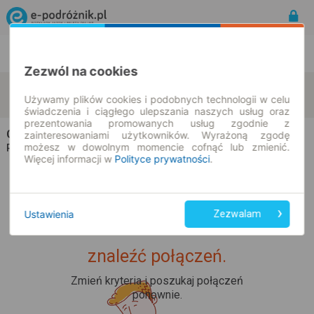
Rozkład Jazdy | Bilety
Bilety okresowe
Zezwól na cookies
Kraków
Gliwice
zmień kryteria
Używamy plików cookies i podobnych technologii w celu
09.08.2026 | -- : --
świadczenia i ciągłego ulepszania naszych usług oraz
prezentowania promowanych usług zgodnie z
Champion Travel
na trasie Kraków → Gliwice
zainteresowaniami użytkowników. Wyrażoną zgodę
możesz w dowolnym momencie cofnąć lub zmienić.
Wszyscy przewoźnicy
Rozkład jazdy i bilety |
Więcej informacji w
Polityce prywatności
.
Ustawienia
Zezwalam
Upss... Nie udało nam się
znaleźć połączeń.
Zmień kryteria i poszukaj połączeń
ponownie.