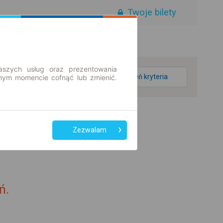
Twoje bilety
aszych usług oraz prezentowania
zmień kryteria
ym momencie cofnąć lub zmienić.
Zezwalam
ń.