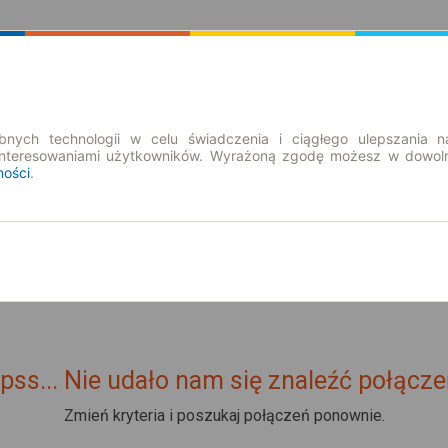
Rozkład Jazdy | Bilety
Bilety okresowe
nych technologii w celu świadczenia i ciągłego ulepszania n
interesowaniami użytkowników. Wyrażoną zgodę możesz w dowoln
ności
.
sie Hammelburg → Ulm
przewoźnicy
pss... Nie udało nam się znaleźć połącze
Zmień kryteria i poszukaj połączeń ponownie.