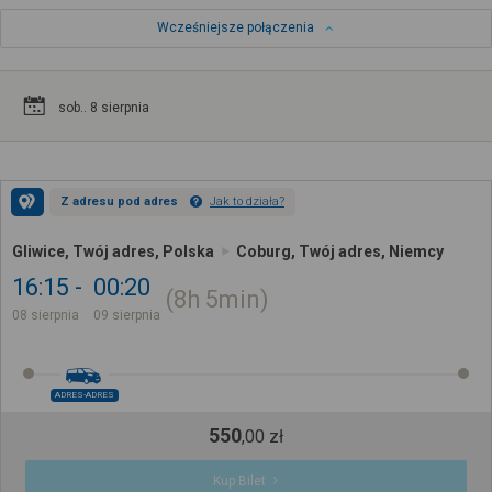
Wcześniejsze połączenia
sob.. 8 sierpnia
Z adresu pod adres
Jak to działa?
Gliwice, Twój adres, Polska
Coburg, Twój adres, Niemcy
16:15
00:20
8h
5min
08 sierpnia
09 sierpnia
ADRES-ADRES
550
,
00
zł
Kup Bilet