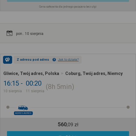
Cena całkowita dla jednego pasażera bez ulgi
pon.. 10 sierpnia
Z adresu pod adres
Jak to działa?
Gliwice, Twój adres, Polska
Coburg, Twój adres, Niemcy
16:15
00:20
8h
5min
10 sierpnia
11 sierpnia
ADRES-ADRES
560
,
09
zł