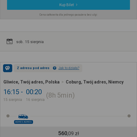
Kup Bilet
Cena całkowita dla jednego pasażera bez ulgi
sob.. 15 sierpnia
Z adresu pod adres
Jak to działa?
Gliwice, Twój adres, Polska
Coburg, Twój adres, Niemcy
16:15
00:20
8h
5min
15 sierpnia
16 sierpnia
ADRES-ADRES
560
,
09
zł