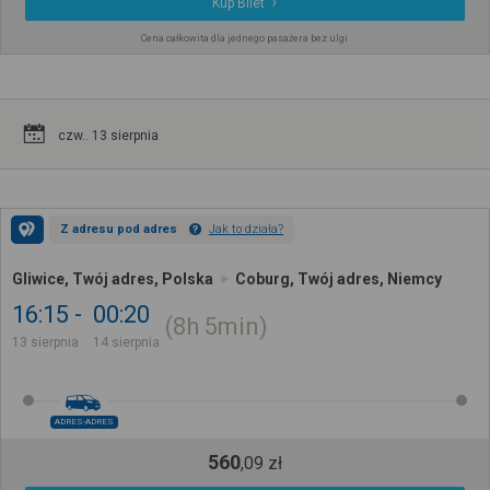
Kup Bilet
Cena całkowita dla jednego pasażera bez ulgi
czw.. 13 sierpnia
Z adresu pod adres
Jak to działa?
Gliwice, Twój adres, Polska
Coburg, Twój adres, Niemcy
16:15
00:20
8h
5min
13 sierpnia
14 sierpnia
ADRES-ADRES
560
,
09
zł