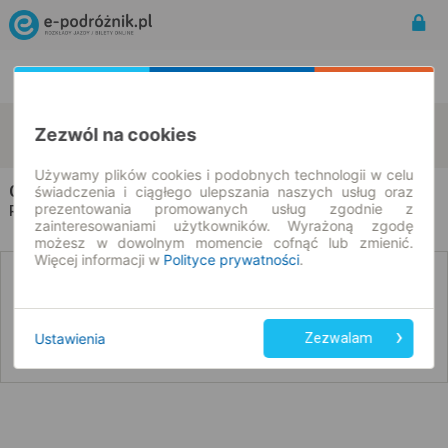
Rozkład Jazdy | Bilety
Bilety okresowe
Gliwice
Coburg
Zezwól na cookies
zmień kryteria
07.08.2026 | -- : --
Używamy plików cookies i podobnych technologii w celu
Champion Travel
na trasie Gliwice → Coburg
świadczenia i ciągłego ulepszania naszych usług oraz
prezentowania promowanych usług zgodnie z
Wszyscy przewoźnicy
Rozkład jazdy i bilety |
zainteresowaniami użytkowników. Wyrażoną zgodę
możesz w dowolnym momencie cofnąć lub zmienić.
Więcej informacji w
Polityce prywatności
.
Nie znaleźliśmy połączeń na podany dzień
Ustawienia
Zezwalam
Poniżej przedstawiamy dostępne połączenia z innych dat