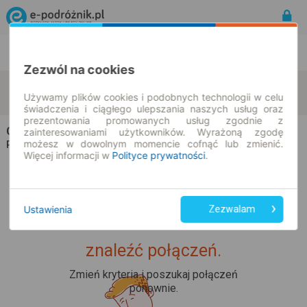
Rozkład Jazdy | Bilety
Bilety okresowe
Zezwól na cookies
Coburg
Hammelburg
zmień kryteria
Używamy plików cookies i podobnych technologii w celu
09.08.2026 | -- : --
świadczenia i ciągłego ulepszania naszych usług oraz
prezentowania promowanych usług zgodnie z
Champion Travel
na trasie Coburg → Hammelburg
zainteresowaniami użytkowników. Wyrażoną zgodę
możesz w dowolnym momencie cofnąć lub zmienić.
Wszyscy przewoźnicy
Rozkład jazdy i bilety |
Więcej informacji w
Polityce prywatności
.
Ustawienia
Zezwalam
Upss... Nie udało nam się
znaleźć połączeń.
Zmień kryteria i poszukaj połączeń
ponownie.