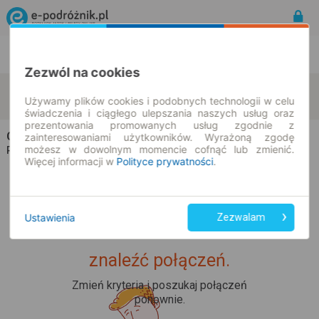
Rozkład Jazdy | Bilety
Bilety okresowe
Zezwól na cookies
Blaufelden
Ulm
zmień kryteria
Używamy plików cookies i podobnych technologii w celu
07.08.2026 | -- : --
świadczenia i ciągłego ulepszania naszych usług oraz
prezentowania promowanych usług zgodnie z
Champion Travel
na trasie Blaufelden → Ulm
zainteresowaniami użytkowników. Wyrażoną zgodę
możesz w dowolnym momencie cofnąć lub zmienić.
Wszyscy przewoźnicy
Rozkład jazdy i bilety |
Więcej informacji w
Polityce prywatności
.
Ustawienia
Zezwalam
Upss... Nie udało nam się
znaleźć połączeń.
Zmień kryteria i poszukaj połączeń
ponownie.