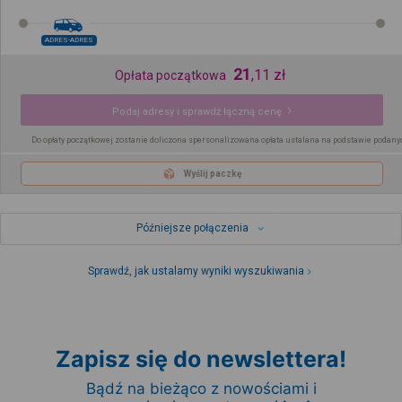
ADRES-ADRES
21
,
11
zł
Opłata początkowa
Podaj adresy i sprawdź łączną cenę
Do opłaty początkowej zostanie doliczona spersonalizowana opłata ustalana na podstawie podany
Wyślij paczkę
Późniejsze połączenia
Sprawdź, jak ustalamy wyniki wyszukiwania
Zapisz się do newslettera!
Bądź na bieżąco z nowościami i