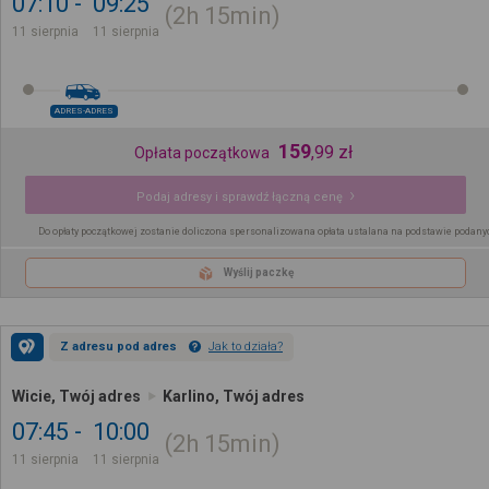
07:10
09:25
2h
15min
11 sierpnia
11 sierpnia
ADRES-ADRES
159
,
99
zł
Opłata początkowa
Podaj adresy i sprawdź łączną cenę
Do opłaty początkowej zostanie doliczona spersonalizowana opłata ustalana na podstawie podany
Wyślij paczkę
Z adresu pod adres
Jak to działa?
Wicie, Twój adres
Karlino, Twój adres
07:45
10:00
2h
15min
11 sierpnia
11 sierpnia