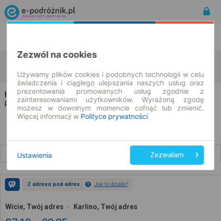
Rozkład Jazdy | Bilety
Bilety okresowe
Zezwól na cookies
Wicie
Karlino
zmień kryteria
11.08.2026 | -- : --
Używamy plików cookies i podobnych technologii w celu
świadczenia i ciągłego ulepszania naszych usług oraz
prezentowania promowanych usług zgodnie z
Hoper1 - Przewozy krajowe
na trasie Wicie → Karlino
zainteresowaniami użytkowników. Wyrażoną zgodę
Wszyscy przewoźnicy
Rozkład jazdy i bilety |
możesz w dowolnym momencie cofnąć lub zmienić.
Więcej informacji w
Polityce prywatności
.
Wcześniejsze połączenia
Ustawienia
Zezwalam
Z adresu pod adres
Jak to działa?
Wicie, Twój adres
Karlino, Twój adres