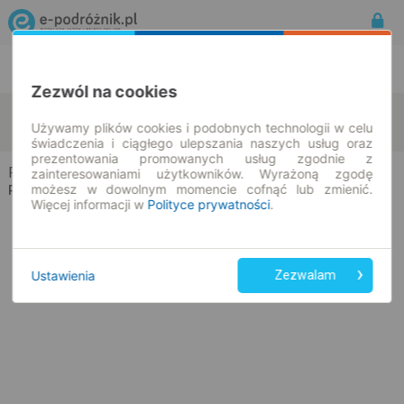
Rozkład Jazdy | Bilety
Bilety okresowe
Zezwól na cookies
Piotrków Trybunalski
Ploče
zmień kryteria
Używamy plików cookies i podobnych technologii w celu
09.08.2026 | -- : --
świadczenia i ciągłego ulepszania naszych usług oraz
prezentowania promowanych usług zgodnie z
Piotrków Trybunalski → Ploče
zainteresowaniami użytkowników. Wyrażoną zgodę
możesz w dowolnym momencie cofnąć lub zmienić.
Rozkład jazdy i bilety
Więcej informacji w
Polityce prywatności
.
Ustawienia
Zezwalam