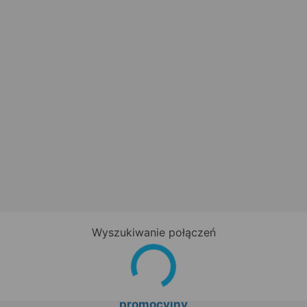
Wyszukiwanie połączeń
Zapisz się do newslettera!
Bądź na bieżąco z nowościami i
promocjami oraz otrzymaj
kod
promocyjny