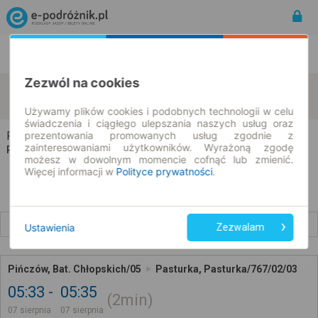
Rozkład Jazdy | Bilety
Bilety okresowe
Zezwól na cookies
Pińczów
Pasturka
zmień kryteria
07.08.2026 | -- : --
Używamy plików cookies i podobnych technologii w celu
świadczenia i ciągłego ulepszania naszych usług oraz
prezentowania promowanych usług zgodnie z
Pińczów → Pasturka
zainteresowaniami użytkowników. Wyrażoną zgodę
Rozkład jazdy i bilety
możesz w dowolnym momencie cofnąć lub zmienić.
Więcej informacji w
Polityce prywatności
.
Wcześniejsze połączenia
Ustawienia
Zezwalam
Pińczów, Bat. Chłopskich/05
Pasturka, Pasturka/767/02/03
05:33
05:35
2min
07 sierpnia
07 sierpnia