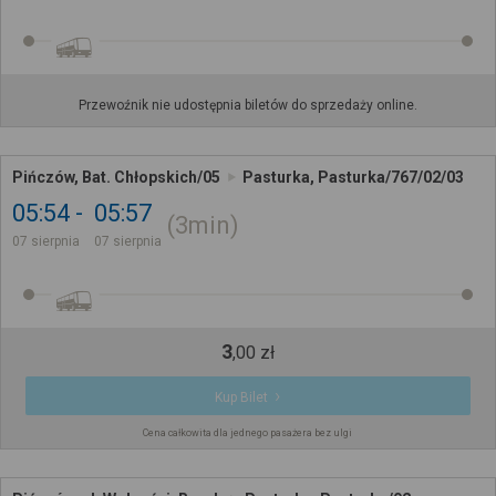
Przewoźnik nie udostępnia biletów do sprzedaży online.
Pińczów, Bat. Chłopskich/05
Pasturka, Pasturka/767/02/03
05:54
05:57
3min
07 sierpnia
07 sierpnia
3
,
00
zł
Kup Bilet
Cena całkowita dla jednego pasażera bez ulgi