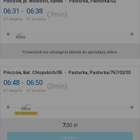
Pińczów, pl. Wolności, Rynek
Pasturka, Pasturka/02
06:31
06:38
7min
07 sierpnia
07 sierpnia
Przewoźnik nie udostępnia biletów do sprzedaży online.
Pińczów, Bat. Chłopskich/05
Pasturka, Pasturka/767/02/03
06:48
06:50
2min
07 sierpnia
07 sierpnia
PRZYŚPIESZONY
7
,
00
zł
Kup Bilet