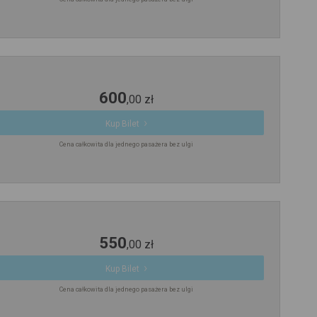
600
,
00
zł
Kup Bilet
Cena całkowita dla jednego pasażera bez ulgi
550
,
00
zł
Kup Bilet
Cena całkowita dla jednego pasażera bez ulgi