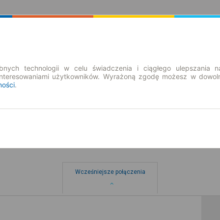
Rozkład Jazdy | Bilety
Bilety okresowe
nych technologii w celu świadczenia i ciągłego ulepszania n
interesowaniami użytkowników. Wyrażoną zgodę możesz w dowoln
ności
.
Wcześniejsze połączenia