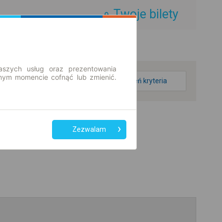
Twoje bilety
aszych usług oraz prezentowania
ym momencie cofnąć lub zmienić.
zmień kryteria
Zezwalam