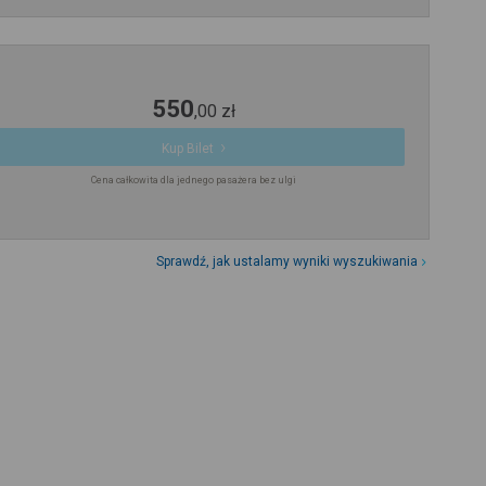
550
,
00
zł
Kup Bilet
Cena całkowita dla jednego pasażera bez ulgi
Sprawdź, jak ustalamy wyniki wyszukiwania