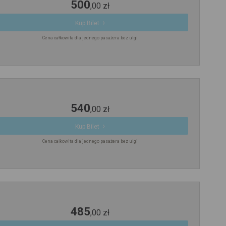
500
,
00
zł
Kup Bilet
Cena całkowita dla jednego pasażera bez ulgi
540
,
00
zł
Kup Bilet
Cena całkowita dla jednego pasażera bez ulgi
485
,
00
zł