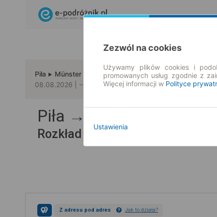
Zezwól na cookies
Używamy plików cookies i podob
Piła
Münster
promowanych usług zgodnie z za
Więcej informacji w
Polityce prywat
08.08.2026 | -- : --
Piła → Münster
Ustawienia
Rozkład jazdy i bilety
Z adresu pod adres
Jak to działa?