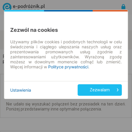
Rozkład Jazdy | Bilety
Bilety okresowe
Zezwól na cookies
Piątnica Poduchowna
Szczytno
zmień kryteria
Używamy plików cookies i podobnych technologii w celu
09.08.2026 | -- : --
świadczenia i ciągłego ulepszania naszych usług oraz
prezentowania promowanych usług zgodnie z
Piątnica Poduchowna → Szczytno
zainteresowaniami użytkowników. Wyrażoną zgodę
możesz w dowolnym momencie cofnąć lub zmienić.
Rozkład jazdy i bilety
Więcej informacji w
Polityce prywatności
.
Brak połączeń bezpośrednich. Sprawdź
połączenia z przesiadkami.
Ustawienia
Zezwalam
Nie udało się wyszukać połączeń bez przesiadek na ten dzień.
Poniżej przedstawiamy inne optymalne połączenia.