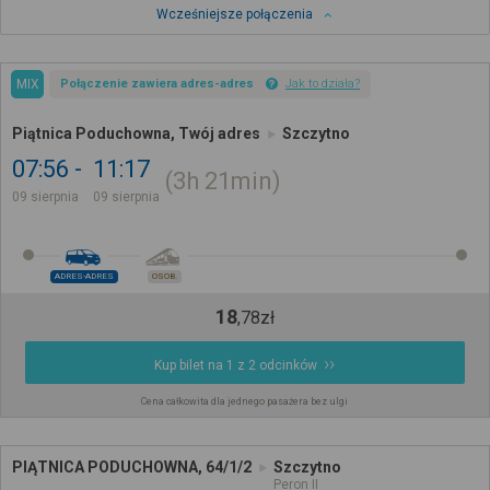
Wcześniejsze połączenia
MIX
Połączenie zawiera adres-adres
Jak to działa?
Piątnica Poduchowna, Twój adres
Szczytno
07:56
11:17
3h
21min
09 sierpnia
09 sierpnia
ADRES-ADRES
OSOB.
18
,
78
zł
Kup bilet na 1 z 2 odcinków
Cena całkowita dla jednego pasażera bez ulgi
PIĄTNICA PODUCHOWNA, 64/1/2
Szczytno
Peron II