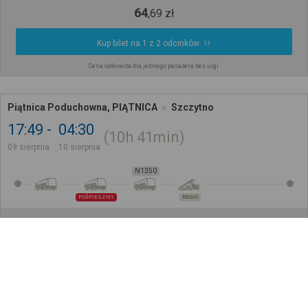
64
,
69
zł
Kup bilet na 1 z 2 odcinków
Cena całkowita dla jednego pasażera bez ulgi
Piątnica Poduchowna, PIĄTNICA
Szczytno
17:49
04:30
10h
41min
09 sierpnia
10 sierpnia
N1350
POŚPIESZNY
REGIO
136
,
46
zł
Kup bilet na 3 z 4 odcinków
Cena całkowita dla jednego pasażera bez ulgi