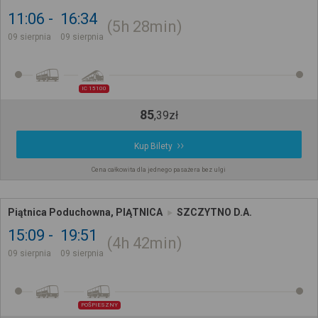
11:06
16:34
5h
28min
09 sierpnia
09 sierpnia
IC 15100
85
,
39
zł
Kup Bilety
Cena całkowita dla jednego pasażera bez ulgi
Piątnica Poduchowna, PIĄTNICA
SZCZYTNO D.A.
15:09
19:51
4h
42min
09 sierpnia
09 sierpnia
POŚPIESZNY