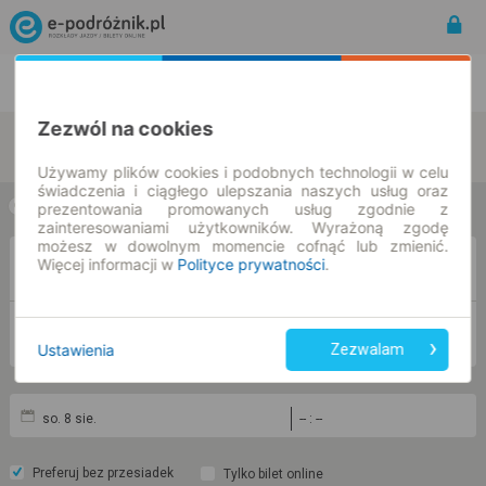
Rozkład Jazdy | Bilety
Bilety okresowe
Zezwól na cookies
zmień kryteria
Używamy plików cookies i podobnych technologii w celu
świadczenia i ciągłego ulepszania naszych usług oraz
prezentowania promowanych usług zgodnie z
w jedną stronę
w obie strony
zainteresowaniami użytkowników. Wyrażoną zgodę
możesz w dowolnym momencie cofnąć lub zmienić.
Więcej informacji w
Polityce prywatności
.
Z
DO
Ustawienia
Zezwalam
so. 8 sie.
-- : --
Preferuj bez przesiadek
Tylko bilet online