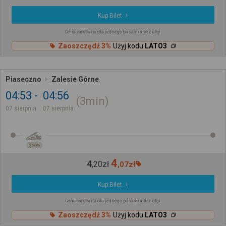
Kup Bilet
Cena całkowita dla jednego pasażera bez ulgi
Zaoszczędź 3%
Użyj kodu
LATO3
Piaseczno
Zalesie Górne
04:53
04:56
3min
07 sierpnia
07 sierpnia
OSOB.
4
4
,
20
zł
,
07
zł
Kup Bilet
Cena całkowita dla jednego pasażera bez ulgi
Zaoszczędź 3%
Użyj kodu
LATO3