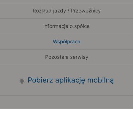
Rozkład jazdy / Przewoźnicy
Informacje o spółce
Współpraca
Pozostałe serwisy
Pobierz aplikację mobilną
Zauważyłeś błąd na stronie?
Zgłoś to
Copyright 2006-2026 by Teroplan S.A.