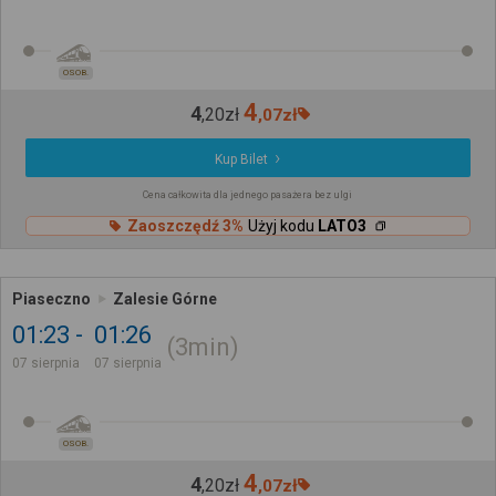
OSOB.
4
4
,
20
zł
,
07
zł
Kup Bilet
Cena całkowita dla jednego pasażera bez ulgi
Zaoszczędź 3%
Użyj kodu
LATO3
Piaseczno
Zalesie Górne
01:23
01:26
3min
07 sierpnia
07 sierpnia
OSOB.
4
4
,
20
zł
,
07
zł