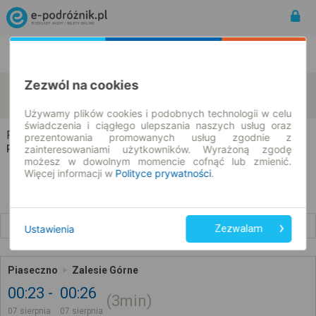
Rozkład Jazdy | Bilety
Bilety okresowe
Zezwól na cookies
Piaseczno
Zalesie Górne
zmień kryteria
07.08.2026 | -- : --
Używamy plików cookies i podobnych technologii w celu
świadczenia i ciągłego ulepszania naszych usług oraz
Piaseczno → Zalesie Górne
prezentowania promowanych usług zgodnie z
Rozkład jazdy i bilety
zainteresowaniami użytkowników. Wyrażoną zgodę
możesz w dowolnym momencie cofnąć lub zmienić.
Więcej informacji w
Polityce prywatności
.
Wcześniejsze połączenia
Ustawienia
Zezwalam
Piaseczno
Zalesie Górne
00:23
00:26
3min
07 sierpnia
07 sierpnia