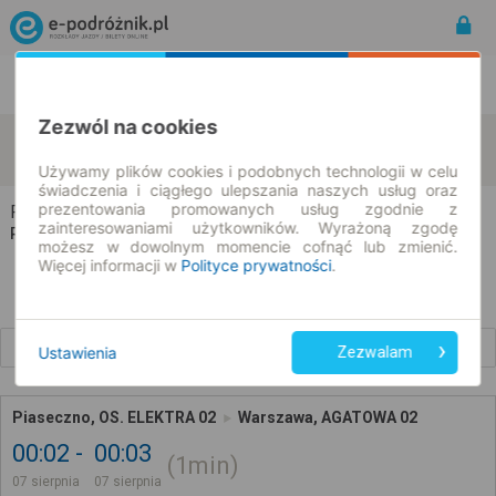
Rozkład Jazdy | Bilety
Bilety okresowe
Zezwól na cookies
Piaseczno
Warszawa
zmień kryteria
07.08.2026 | -- : --
Używamy plików cookies i podobnych technologii w celu
świadczenia i ciągłego ulepszania naszych usług oraz
prezentowania promowanych usług zgodnie z
Piaseczno → Warszawa
zainteresowaniami użytkowników. Wyrażoną zgodę
Rozkład jazdy i bilety
możesz w dowolnym momencie cofnąć lub zmienić.
Więcej informacji w
Polityce prywatności
.
Wcześniejsze połączenia
Ustawienia
Zezwalam
Piaseczno, OS. ELEKTRA 02
Warszawa, AGATOWA 02
00:02
00:03
1min
07 sierpnia
07 sierpnia