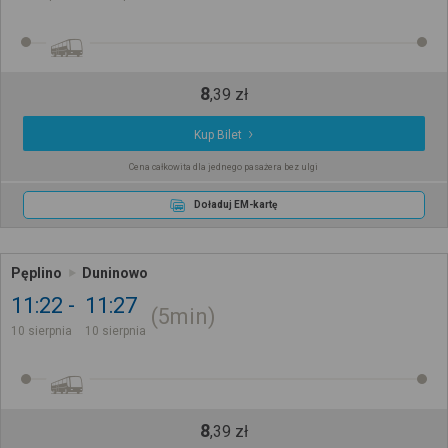
8
,
39
zł
Kup Bilet
Cena całkowita dla jednego pasażera bez ulgi
Doładuj EM-kartę
Pęplino
Duninowo
11:22
11:27
5min
10 sierpnia
10 sierpnia
8
,
39
zł