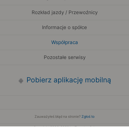
Rozkład jazdy / Przewoźnicy
Informacje o spółce
Współpraca
Pozostałe serwisy
Pobierz aplikację mobilną
Zauważyłeś błąd na stronie?
Zgłoś to
Copyright 2006-2026 by Teroplan S.A.