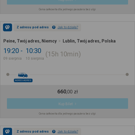
Cena całkowita dla jednego pasażera bez ulgi
Z adresu pod adres
Jak to działa?
Peine, Twój adres, Niemcy
Lublin, Twój adres, Polska
19:20
10:30
15h
10min
09 sierpnia
10 sierpnia
ADRES-ADRES
660
,
00
zł
Kup Bilet
Cena całkowita dla jednego pasażera bez ulgi
Z adresu pod adres
Jak to działa?