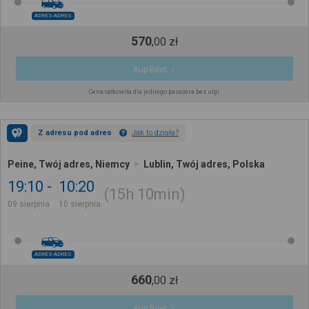
ADRES-ADRES
570
,
00
zł
Kup Bilet
Cena całkowita dla jednego pasażera bez ulgi
Z adresu pod adres
Jak to działa?
Peine, Twój adres, Niemcy
Lublin, Twój adres, Polska
19:10
10:20
15h
10min
09 sierpnia
10 sierpnia
ADRES-ADRES
660
,
00
zł
Kup Bilet