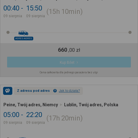
00:40
15:50
15h
10min
09 sierpnia
09 sierpnia
ADRES-ADRES
660
,
00
zł
Kup Bilet
Cena całkowita dla jednego pasażera bez ulgi
Z adresu pod adres
Jak to działa?
Peine, Twój adres, Niemcy
Lublin, Twój adres, Polska
05:00
22:20
17h
20min
09 sierpnia
09 sierpnia