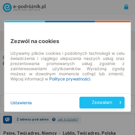
Rozkład Jazdy | Bilety
Bilety okresowe
Peine
Lublin
Zezwól na cookies
zmień kryteria
09.08.2026 | -- : --
Używamy plików cookies i podobnych technologii w celu
Peine → Lublin
świadczenia i ciągłego ulepszania naszych usług oraz
prezentowania promowanych usług zgodnie z
Rozkład jazdy i bilety
zainteresowaniami użytkowników. Wyrażoną zgodę
możesz w dowolnym momencie cofnąć lub zmienić.
Więcej informacji w
Polityce prywatności
.
Wcześniejsze połączenia
Ustawienia
Zezwalam
Z adresu pod adres
Jak to działa?
Peine, Twój adres, Niemcy
Lublin, Twój adres, Polska