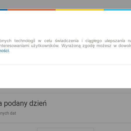
Rozkład Jazdy | Bilety
Bilety okresowe
nych technologii w celu świadczenia i ciągłego ulepszania n
interesowaniami użytkowników. Wyrażoną zgodę możesz w dowoln
ności
.
a podany dzień
nnych dat