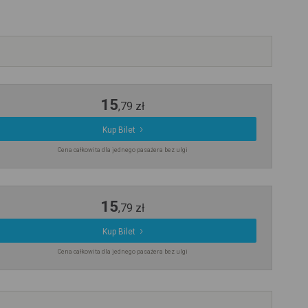
15
,
79
zł
Kup Bilet
Cena całkowita dla jednego pasażera bez ulgi
15
,
79
zł
Kup Bilet
Cena całkowita dla jednego pasażera bez ulgi