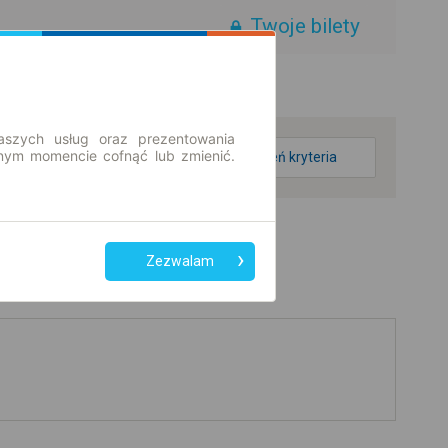
Twoje bilety
aszych usług oraz prezentowania
ym momencie cofnąć lub zmienić.
zmień kryteria
Zezwalam