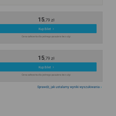
15
,
79
zł
Kup Bilet
Cena całkowita dla jednego pasażera bez ulgi
15
,
79
zł
Kup Bilet
Cena całkowita dla jednego pasażera bez ulgi
Sprawdź, jak ustalamy wyniki wyszukiwania