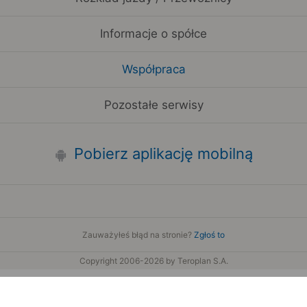
Informacje o spółce
Współpraca
Pozostałe serwisy
Pobierz aplikację mobilną
Zauważyłeś błąd na stronie?
Zgłoś to
Copyright 2006-2026 by Teroplan S.A.
wis używa danych GeoLite2 stworzonych przez firmę MaxMind
www.maxmind.