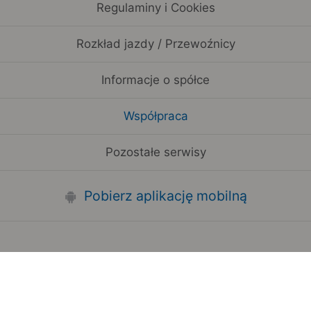
Regulaminy i Cookies
Rozkład jazdy / Przewoźnicy
Informacje o spółce
Współpraca
Pozostałe serwisy
Pobierz aplikację mobilną
Zauważyłeś błąd na stronie?
Zgłoś to
Copyright 2006-2026 by Teroplan S.A.