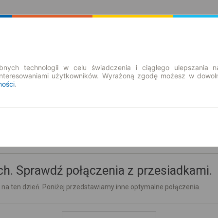
Rozkład Jazdy | Bilety
Bilety okresowe
nych technologii w celu świadczenia i ciągłego ulepszania n
interesowaniami użytkowników. Wyrażoną zgodę możesz w dowoln
ności
.
h. Sprawdź połączenia z przesiadkami.
 na ten dzień. Poniżej przedstawiamy inne optymalne połączenia.