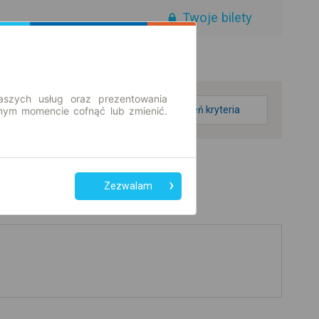
Twoje bilety
aszych usług oraz prezentowania
zmień kryteria
ym momencie cofnąć lub zmienić.
Zezwalam