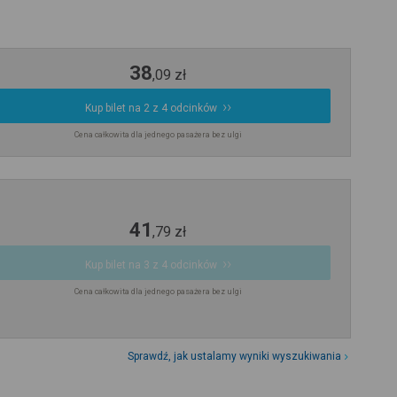
38
,
09
zł
Kup bilet na 2 z 4 odcinków
Cena całkowita dla jednego pasażera bez ulgi
41
,
79
zł
Kup bilet na 3 z 4 odcinków
Cena całkowita dla jednego pasażera bez ulgi
Sprawdź, jak ustalamy wyniki wyszukiwania