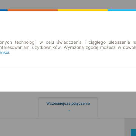
Rozkład Jazdy | Bilety
Bilety okresowe
nych technologii w celu świadczenia i ciągłego ulepszania n
interesowaniami użytkowników. Wyrażoną zgodę możesz w dowoln
ności
.
Wcześniejsze połączenia