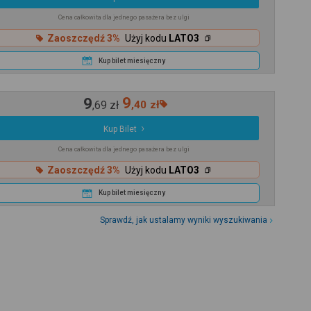
Cena całkowita dla jednego pasażera bez ulgi
Zaoszczędź 3%
Użyj kodu
LATO3
Kup bilet miesięczny
9
9
,
69
zł
,
40
zł
Kup Bilet
Cena całkowita dla jednego pasażera bez ulgi
Zaoszczędź 3%
Użyj kodu
LATO3
Kup bilet miesięczny
Sprawdź, jak ustalamy wyniki wyszukiwania