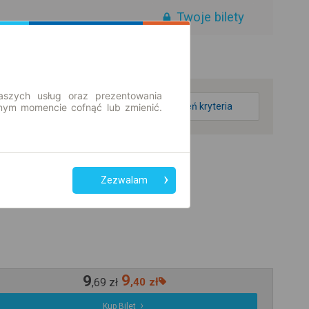
Twoje bilety
aszych usług oraz prezentowania
zmień kryteria
ym momencie cofnąć lub zmienić.
Zezwalam
9
9
,
69
zł
,
40
zł
Kup Bilet