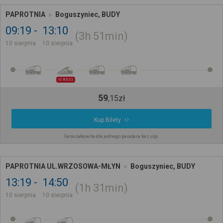
PAPROTNIA
Boguszyniec, BUDY
09:19
13:10
3h
51min
10 sierpnia
10 sierpnia
IC 8322
59
,
15
zł
Kup Bilety
Cena całkowita dla jednego pasażera bez ulgi
PAPROTNIA UL.WRZOSOWA-MŁYN
Boguszyniec, BUDY
13:19
14:50
1h
31min
10 sierpnia
10 sierpnia