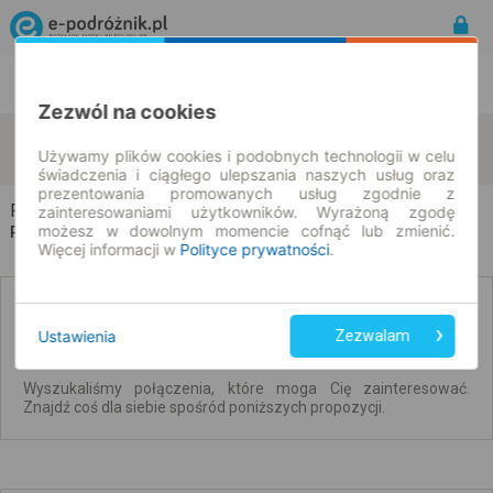
Rozkład Jazdy | Bilety
Bilety okresowe
Zezwól na cookies
Paprotnia
Boguszyniec
zmień kryteria
Używamy plików cookies i podobnych technologii w celu
08.08.2026 | -- : --
świadczenia i ciągłego ulepszania naszych usług oraz
prezentowania promowanych usług zgodnie z
Paprotnia → Boguszyniec
zainteresowaniami użytkowników. Wyrażoną zgodę
możesz w dowolnym momencie cofnąć lub zmienić.
Rozkład jazdy i bilety
Więcej informacji w
Polityce prywatności
.
Brak połączeń spełniających Twoje kryteria.
Ustawienia
Zezwalam
Wyszukaliśmy połączenia, które moga Cię zainteresować.
Znajdź coś dla siebie spośród poniższych propozycji.