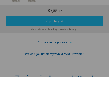
37
,
55
zł
Kup Bilety
Cena całkowita dla jednego pasażera bez ulgi
Późniejsze połączenia
Sprawdź, jak ustalamy wyniki wyszukiwania
Zapisz się do newslettera!
Bądź na bieżąco z nowościami i
promocjami oraz otrzymaj
kod
promocyjny