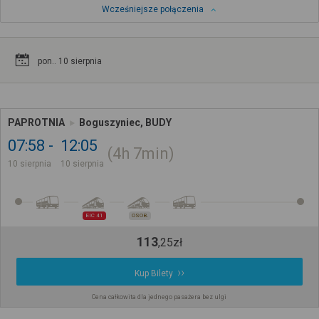
Wcześniejsze połączenia
pon.. 10 sierpnia
PAPROTNIA
Boguszyniec, BUDY
07:58
12:05
4h
7min
10 sierpnia
10 sierpnia
EIC 41
OSOB.
113
,
25
zł
Kup Bilety
Cena całkowita dla jednego pasażera bez ulgi