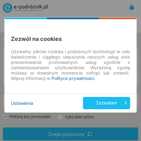
Rozkład Jazdy | Bilety
Bilety okresowe
Zezwól na cookies
w jedną stronę
w obie strony
Używamy plików cookies i podobnych technologii w celu
świadczenia i ciągłego ulepszania naszych usług oraz
Z
prezentowania promowanych usług zgodnie z
zainteresowaniami użytkowników. Wyrażoną zgodę
możesz w dowolnym momencie cofnąć lub zmienić.
DO
Więcej informacji w
Polityce prywatności
.
pt. 7 sie.
-- : --
Ustawienia
Zezwalam
Preferuj bez przesiadek
Tylko bilet online
Znajdź połączenie