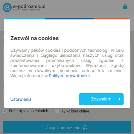
Rozkład Jazdy | Bilety
Bilety okresowe
Zezwól na cookies
w jedną stronę
w obie strony
Używamy plików cookies i podobnych technologii w celu
Z
świadczenia i ciągłego ulepszania naszych usług oraz
prezentowania promowanych usług zgodnie z
zainteresowaniami użytkowników. Wyrażoną zgodę
możesz w dowolnym momencie cofnąć lub zmienić.
DO
Więcej informacji w
Polityce prywatności
.
pn. 10 sie.
-- : --
Ustawienia
Zezwalam
Preferuj bez przesiadek
Tylko bilet online
Znajdź połączenie