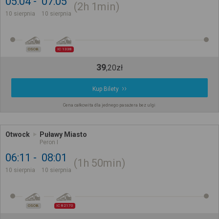
05:04
07:05
2h
1min
10 sierpnia
10 sierpnia
OSOB.
IC 1338
39
,
20
zł
Kup Bilety
Cena całkowita dla jednego pasażera bez ulgi
Otwock
Puławy Miasto
Peron I
06:11
08:01
1h
50min
10 sierpnia
10 sierpnia
OSOB.
IC 82170