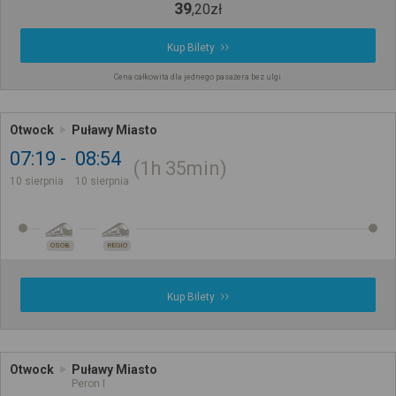
39
,
20
zł
Kup Bilety
Cena całkowita dla jednego pasażera bez ulgi
Otwock
Puławy Miasto
07:19
08:54
1h
35min
10 sierpnia
10 sierpnia
OSOB.
REGIO
Kup Bilety
Otwock
Puławy Miasto
Peron I