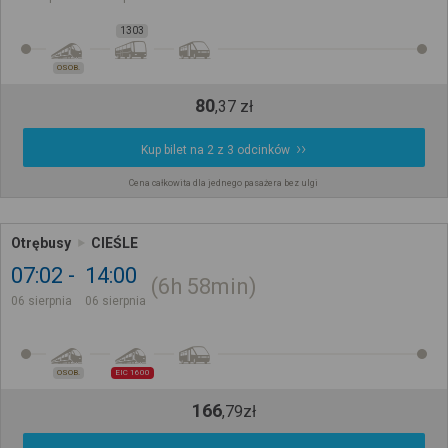
1303
OSOB.
80
,
37
zł
Kup bilet na 2 z 3 odcinków
Cena całkowita dla jednego pasażera bez ulgi
Otrębusy
CIEŚLE
07:02
14:00
6h
58min
06 sierpnia
06 sierpnia
OSOB.
EIC 1600
166
,
79
zł