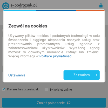
Rozkład Jazdy | Bilety
Bilety okresowe
Zezwól na cookies
w jedną stronę
w obie strony
Używamy plików cookies i podobnych technologii w celu
świadczenia i ciągłego ulepszania naszych usług oraz
Z
prezentowania promowanych usług zgodnie z
zainteresowaniami użytkowników. Wyrażoną zgodę
możesz w dowolnym momencie cofnąć lub zmienić.
Więcej informacji w
Polityce prywatności
.
DO
Ustawienia
Zezwalam
cz. 6 sie.
-- : --
Preferuj bez przesiadek
Tylko bilet online
Znajdź połączenie