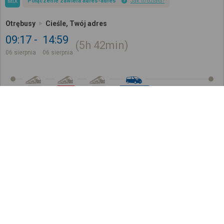
MIX
Połączenie zawiera adres-adres
Jak to działa?
Otrębusy
Cieśle, Twój adres
09:17
14:59
5h
42min
06 sierpnia
06 sierpnia
OSOB.
IC 5620
REGIO
ADRES-ADRES
81
,
10
zł
Kup bilet na 2 z 4 odcinków
Cena całkowita dla jednego pasażera bez ulgi
Późniejsze połączenia
Sprawdź, jak ustalamy wyniki wyszukiwania