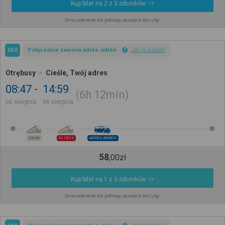
Kup bilet na 2 z 3 odcinków
Cena całkowita dla jednego pasażera bez ulgi
MIX
Połączenie zawiera adres-adres
Jak to działa?
Otrębusy
Cieśle, Twój adres
08:47
14:59
6h
12min
06 sierpnia
06 sierpnia
OSOB.
IC 1812
ADRES-ADRES
58
,
00
zł
Kup bilet na 1 z 3 odcinków
Cena całkowita dla jednego pasażera bez ulgi