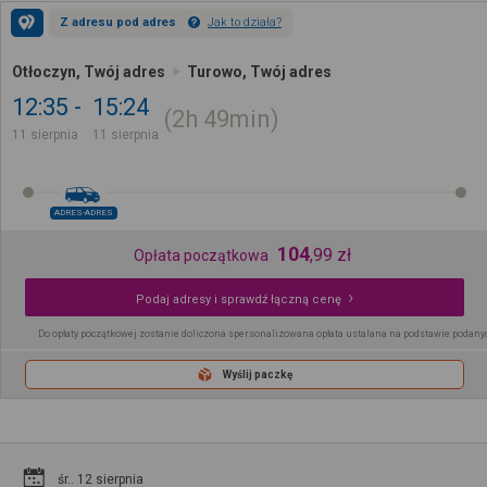
Z adresu pod adres
Jak to działa?
Otłoczyn, Twój adres
Turowo, Twój adres
12:35
15:24
2h
49min
11 sierpnia
11 sierpnia
ADRES-ADRES
104
,
99
zł
Opłata początkowa
Podaj adresy i sprawdź łączną cenę
Do opłaty początkowej zostanie doliczona spersonalizowana opłata ustalana na podstawie podany
Wyślij paczkę
śr.. 12 sierpnia