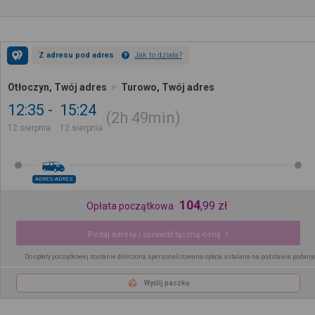
Z adresu pod adres
Jak to działa?
Otłoczyn, Twój adres
Turowo, Twój adres
12:35
15:24
2h
49min
12 sierpnia
12 sierpnia
ADRES-ADRES
104
,
99
zł
Opłata początkowa
Podaj adresy i sprawdź łączną cenę
Do opłaty początkowej zostanie doliczona spersonalizowana opłata ustalana na podstawie podany
Wyślij paczkę