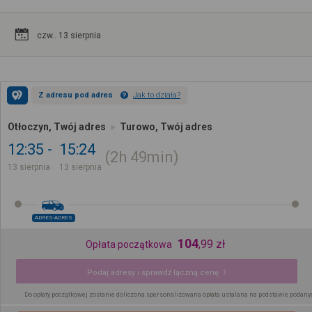
czw.. 13 sierpnia
Z adresu pod adres
Jak to działa?
Otłoczyn, Twój adres
Turowo, Twój adres
12:35
15:24
2h
49min
13 sierpnia
13 sierpnia
ADRES-ADRES
104
,
99
zł
Opłata początkowa
Podaj adresy i sprawdź łączną cenę
Do opłaty początkowej zostanie doliczona spersonalizowana opłata ustalana na podstawie podany