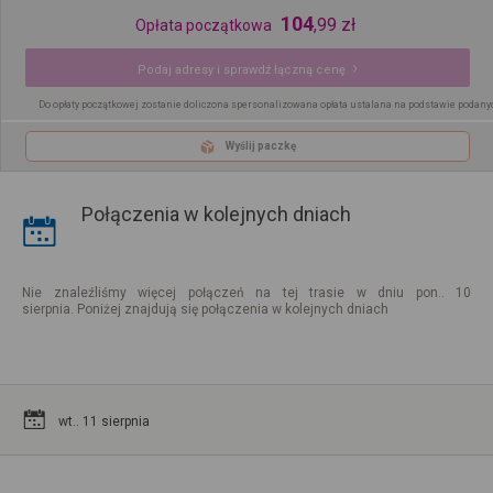
104
,
99
zł
Opłata początkowa
Podaj adresy i sprawdź łączną cenę
Do opłaty początkowej zostanie doliczona spersonalizowana opłata ustalana na podstawie podany
Wyślij paczkę
Połączenia w kolejnych dniach
Nie znaleźliśmy więcej połączeń na tej trasie w dniu pon.. 10
sierpnia. Poniżej znajdują się połączenia w kolejnych dniach
wt.. 11 sierpnia