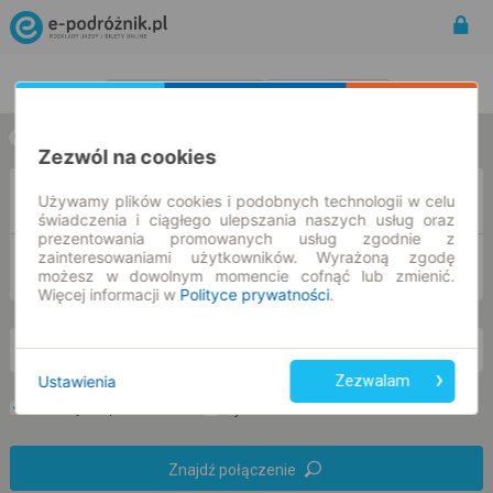
Rozkład Jazdy | Bilety
Bilety okresowe
w jedną stronę
w obie strony
Zezwól na cookies
Z
Używamy plików cookies i podobnych technologii w celu
świadczenia i ciągłego ulepszania naszych usług oraz
prezentowania promowanych usług zgodnie z
zainteresowaniami użytkowników. Wyrażoną zgodę
DO
możesz w dowolnym momencie cofnąć lub zmienić.
Więcej informacji w
Polityce prywatności
.
pn. 10 sie.
-- : --
Ustawienia
Zezwalam
Preferuj bez przesiadek
Tylko bilet online
Znajdź połączenie