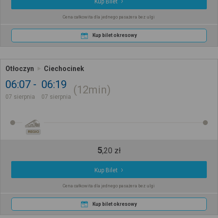
Kup Bilet
Cena całkowita dla jednego pasażera bez ulgi
Kup bilet okresowy
Otłoczyn
Ciechocinek
06:07
06:19
12min
07 sierpnia
07 sierpnia
REGIO
5
,
20
zł
Kup Bilet
Cena całkowita dla jednego pasażera bez ulgi
Kup bilet okresowy