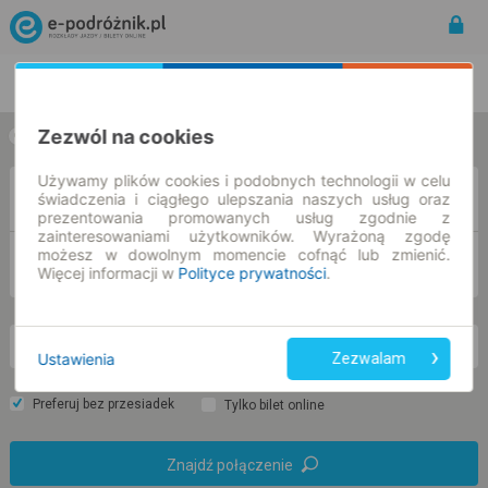
Rozkład Jazdy | Bilety
Bilety okresowe
Zezwól na cookies
w jedną stronę
w obie strony
Używamy plików cookies i podobnych technologii w celu
Z
świadczenia i ciągłego ulepszania naszych usług oraz
prezentowania promowanych usług zgodnie z
zainteresowaniami użytkowników. Wyrażoną zgodę
możesz w dowolnym momencie cofnąć lub zmienić.
DO
Więcej informacji w
Polityce prywatności
.
pt. 7 sie.
-- : --
Ustawienia
Zezwalam
Preferuj bez przesiadek
Tylko bilet online
Znajdź połączenie