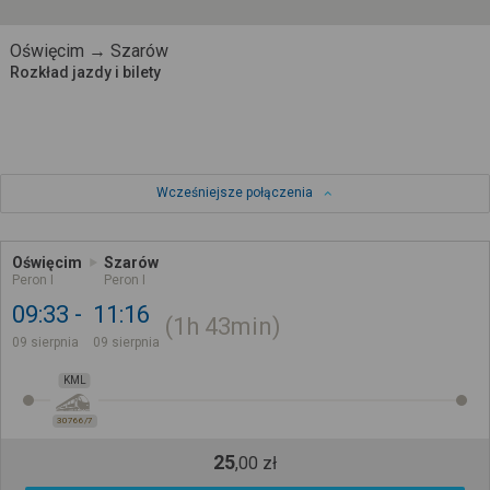
Oświęcim → Szarów
Rozkład jazdy i bilety
Wcześniejsze połączenia
Oświęcim
Szarów
Peron I
Peron I
09:33
11:16
1h
43min
09 sierpnia
09 sierpnia
KML
30766/7
25
,
00
zł