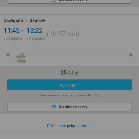
Oświęcim
Szarów
11:45
13:22
1h
37min
09 sierpnia
09 sierpnia
REGIO
25
,
00
zł
Kup Bilet
Cena całkowita dla jednego pasażera bez ulgi
Kup bilet okresowy
Późniejsze połączenia