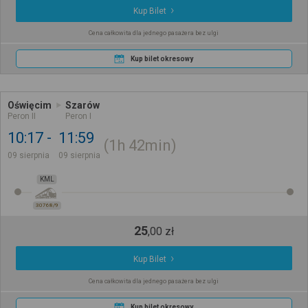
Kup Bilet
Cena całkowita dla jednego pasażera bez ulgi
Kup bilet okresowy
Oświęcim
Szarów
Peron II
Peron I
10:17
11:59
1h
42min
09 sierpnia
09 sierpnia
KML
30768/9
25
,
00
zł
Kup Bilet
Cena całkowita dla jednego pasażera bez ulgi
Kup bilet okresowy