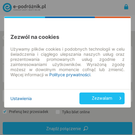
Rozkład Jazdy | Bilety
Bilety okresowe
Zezwól na cookies
w jedną stronę
w obie strony
Używamy plików cookies i podobnych technologii w celu
świadczenia i ciągłego ulepszania naszych usług oraz
Z
prezentowania promowanych usług zgodnie z
zainteresowaniami użytkowników. Wyrażoną zgodę
możesz w dowolnym momencie cofnąć lub zmienić.
DO
Więcej informacji w
Polityce prywatności
.
nd. 9 sie.
-- : --
Ustawienia
Zezwalam
Preferuj bez przesiadek
Tylko bilet online
Znajdź połączenie