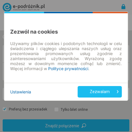
Rozkład Jazdy | Bilety
Bilety okresowe
Zezwól na cookies
w jedną stronę
w obie strony
Używamy plików cookies i podobnych technologii w celu
świadczenia i ciągłego ulepszania naszych usług oraz
Z
prezentowania promowanych usług zgodnie z
zainteresowaniami użytkowników. Wyrażoną zgodę
możesz w dowolnym momencie cofnąć lub zmienić.
Więcej informacji w
Polityce prywatności
.
DO
Ustawienia
Zezwalam
pt. 7 sie.
-- : --
Preferuj bez przesiadek
Tylko bilet online
Znajdź połączenie