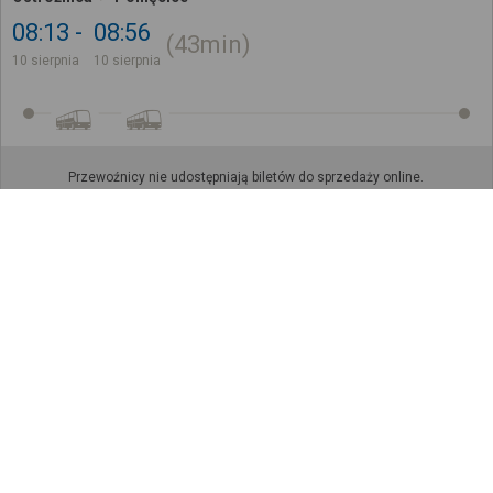
08:13
08:56
43min
10 sierpnia
10 sierpnia
Przewoźnicy nie udostępniają biletów do sprzedaży online.
Późniejsze połączenia
Sprawdź, jak ustalamy wyniki wyszukiwania
Zapisz się do newslettera!
Bądź na bieżąco z nowościami i
promocjami oraz otrzymaj
kod
promocyjny