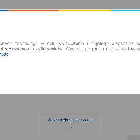
Rozkład Jazdy | Bilety
Bilety okresowe
nych technologii w celu świadczenia i ciągłego ulepszania n
interesowaniami użytkowników. Wyrażoną zgodę możesz w dowoln
ności
.
nd. 9 sie.
-- : --
Wcześniejsze połączenia