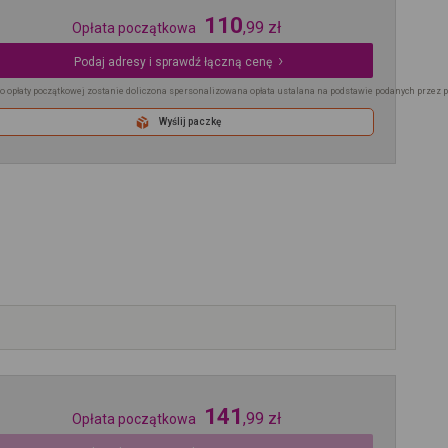
110
,
99
zł
Opłata początkowa
Podaj adresy i sprawdź łączną cenę
o opłaty początkowej zostanie doliczona spersonalizowana opłata ustalana na podstawie podanych przez 
Wyślij paczkę
141
,
99
zł
Opłata początkowa