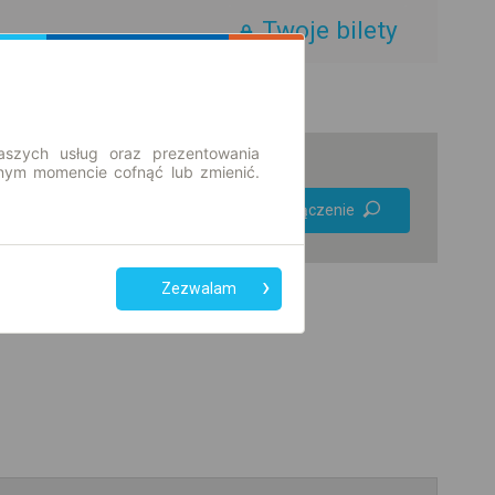
Twoje bilety
aszych usług oraz prezentowania
ym momencie cofnąć lub zmienić.
Preferuj bez
Znajdź połączenie
przesiadek
Tylko bilet online
Zezwalam