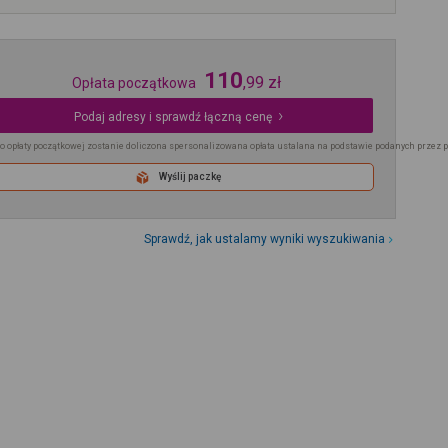
110
,
99
zł
Opłata początkowa
Podaj adresy i sprawdź łączną cenę
o opłaty początkowej zostanie doliczona spersonalizowana opłata ustalana na podstawie podanych przez 
Wyślij paczkę
Sprawdź, jak ustalamy wyniki wyszukiwania