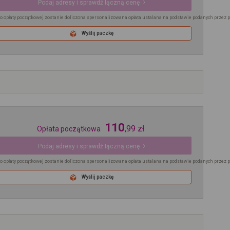
Podaj adresy i sprawdź łączną cenę
o opłaty początkowej zostanie doliczona spersonalizowana opłata ustalana na podstawie podanych przez 
Wyślij paczkę
110
,
99
zł
Opłata początkowa
Podaj adresy i sprawdź łączną cenę
o opłaty początkowej zostanie doliczona spersonalizowana opłata ustalana na podstawie podanych przez 
Wyślij paczkę