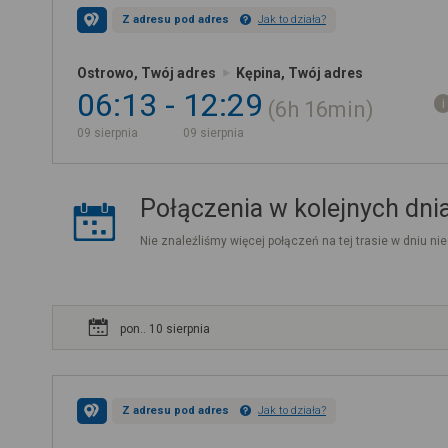
Z adresu pod adres
Jak to działa?
Ostrowo, Twój adres
Kępina, Twój adres
06:13
12:29
6h
16min
09 sierpnia
09 sierpnia
Połączenia w kolejnych dni
Nie znaleźliśmy więcej połączeń na tej trasie w dniu nie
pon.. 10 sierpnia
Z adresu pod adres
Jak to działa?