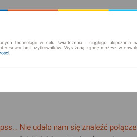
Rozkład Jazdy | Bilety
Bilety okresowe
nych technologii w celu świadczenia i ciągłego ulepszania n
interesowaniami użytkowników. Wyrażoną zgodę możesz w dowoln
ności
.
so. 8 sie.
-- : --
pss... Nie udało nam się znaleźć połącze