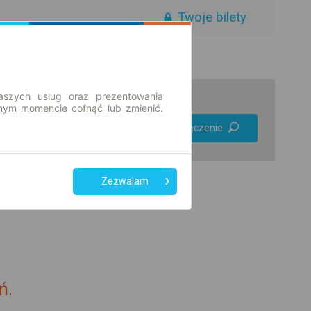
Twoje bilety
aszych usług oraz prezentowania
ym momencie cofnąć lub zmienić.
Preferuj bez
Znajdź połączenie
przesiadek
Tylko bilet online
Zezwalam
ń.