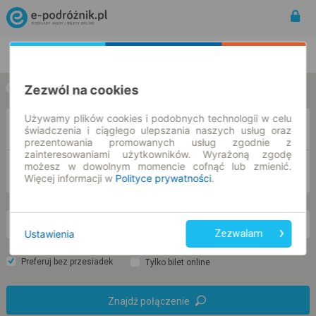
Rozkład Jazdy | Bilety
Bilety okresowe
Zezwól na cookies
w jedną stronę
w obie strony
Używamy plików cookies i podobnych technologii w celu
Z
świadczenia i ciągłego ulepszania naszych usług oraz
prezentowania promowanych usług zgodnie z
zainteresowaniami użytkowników. Wyrażoną zgodę
możesz w dowolnym momencie cofnąć lub zmienić.
DO
Więcej informacji w
Polityce prywatności
.
so. 8 sie.
-- : --
Ustawienia
Zezwalam
Preferuj bez przesiadek
Tylko bilet online
Znajdź połączenie