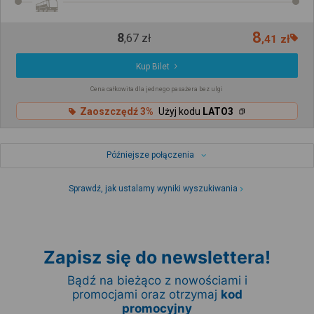
8
8
,
67
zł
,
41
zł
Kup Bilet
Cena całkowita dla jednego pasażera bez ulgi
Zaoszczędź 3%
Użyj kodu
LATO3
Późniejsze połączenia
Sprawdź, jak ustalamy wyniki wyszukiwania
Zapisz się do newslettera!
Bądź na bieżąco z nowościami i
promocjami oraz otrzymaj
kod
promocyjny