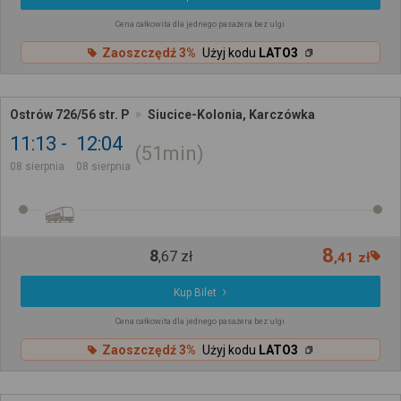
Cena całkowita dla jednego pasażera bez ulgi
Zaoszczędź 3%
Użyj kodu
LATO3
Ostrów 726/56 str. P
Siucice-Kolonia, Karczówka
11:13
12:04
51min
08 sierpnia
08 sierpnia
8
8
,
67
zł
,
41
zł
Kup Bilet
Cena całkowita dla jednego pasażera bez ulgi
Zaoszczędź 3%
Użyj kodu
LATO3