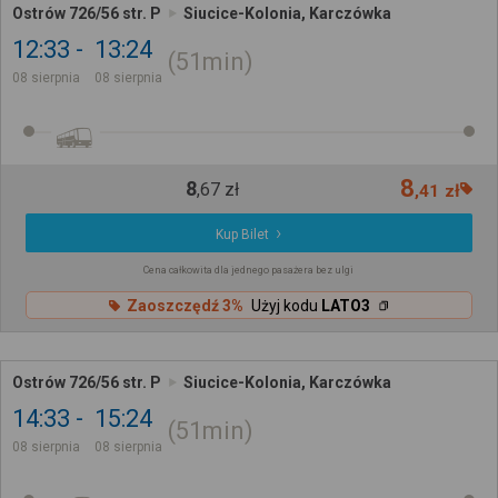
Ostrów 726/56 str. P
Siucice-Kolonia, Karczówka
12:33
13:24
51min
08 sierpnia
08 sierpnia
8
8
,
67
zł
,
41
zł
Kup Bilet
Cena całkowita dla jednego pasażera bez ulgi
Zaoszczędź 3%
Użyj kodu
LATO3
Ostrów 726/56 str. P
Siucice-Kolonia, Karczówka
14:33
15:24
51min
08 sierpnia
08 sierpnia