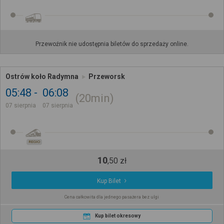
Przewoźnik nie udostępnia biletów do sprzedaży online.
Ostrów koło Radymna
Przeworsk
05:48
06:08
20min
07 sierpnia
07 sierpnia
REGIO
10
,
50
zł
Kup Bilet
Cena całkowita dla jednego pasażera bez ulgi
Kup bilet okresowy