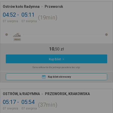
Ostrów koło Radymna
Przeworsk
04:52
05:11
19min
07 sierpnia
07 sierpnia
REGIO
10
,
50
zł
Kup Bilet
Cena całkowita dla jednego pasażera bez ulgi
Kup bilet okresowy
OSTRÓW, k/RADYMNA
PRZEWORSK, KRAKOWSKA
05:17
05:54
37min
07 sierpnia
07 sierpnia