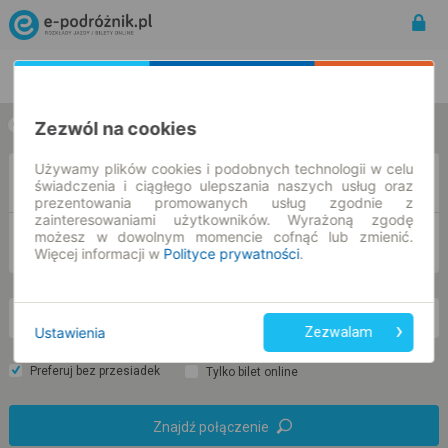
Rozkład Jazdy | Bilety
Bilety okresowe
Zezwól na cookies
w jedną stronę
w obie strony
Używamy plików cookies i podobnych technologii w celu
Z
świadczenia i ciągłego ulepszania naszych usług oraz
prezentowania promowanych usług zgodnie z
zainteresowaniami użytkowników. Wyrażoną zgodę
możesz w dowolnym momencie cofnąć lub zmienić.
DO
Więcej informacji w
Polityce prywatności
.
pt. 7 sie.
-- : --
Ustawienia
Zezwalam
Preferuj bez przesiadek
Tylko bilet online
Znajdź połączenie