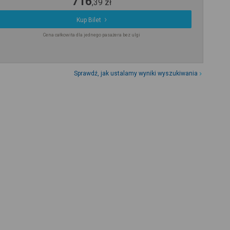
716
,
39
zł
Kup Bilet
Cena całkowita dla jednego pasażera bez ulgi
Sprawdź, jak ustalamy wyniki wyszukiwania