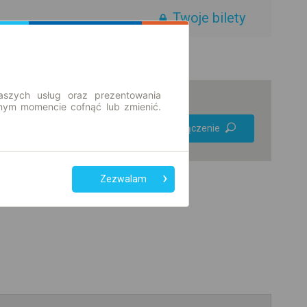
Twoje bilety
aszych usług oraz prezentowania
ym momencie cofnąć lub zmienić.
Preferuj bez
Znajdź połączenie
przesiadek
Tylko bilet online
Zezwalam