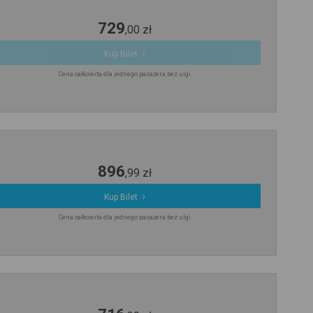
729
,
00
zł
Kup Bilet
Cena całkowita dla jednego pasażera bez ulgi
896
,
99
zł
Kup Bilet
Cena całkowita dla jednego pasażera bez ulgi