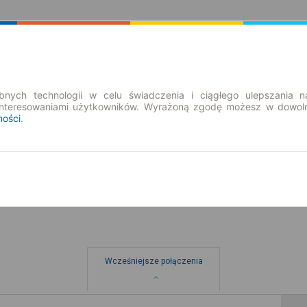
Rozkład Jazdy | Bilety
Bilety okresowe
nych technologii w celu świadczenia i ciągłego ulepszania n
interesowaniami użytkowników. Wyrażoną zgodę możesz w dowoln
ności
.
so. 8 sie.
-- : --
Wcześniejsze połączenia