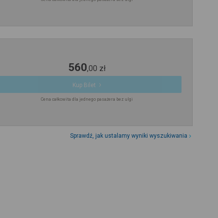
560
,
00
zł
Kup Bilet
Cena całkowita dla jednego pasażera bez ulgi
Sprawdź, jak ustalamy wyniki wyszukiwania