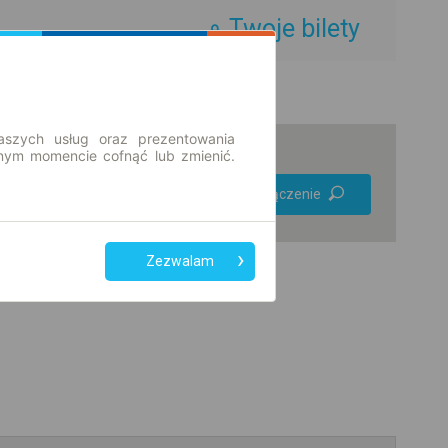
Twoje bilety
aszych usług oraz prezentowania
ym momencie cofnąć lub zmienić.
Preferuj bez
Znajdź połączenie
przesiadek
Tylko bilet online
Zezwalam