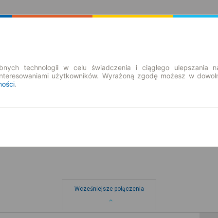
Rozkład Jazdy | Bilety
Bilety okresowe
nych technologii w celu świadczenia i ciągłego ulepszania n
interesowaniami użytkowników. Wyrażoną zgodę możesz w dowoln
ności
.
pt. 7 sie.
-- : --
Wcześniejsze połączenia