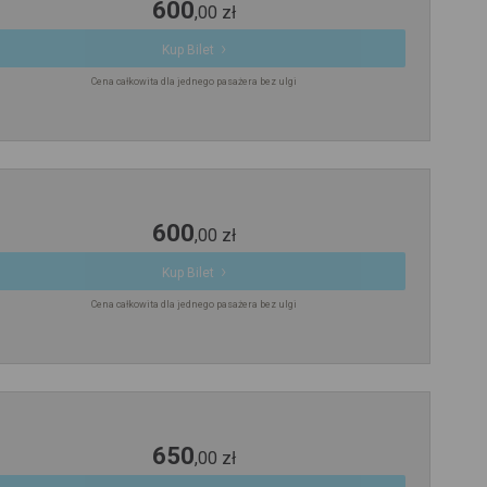
600
,
00
zł
Kup Bilet
Cena całkowita dla jednego pasażera bez ulgi
600
,
00
zł
Kup Bilet
Cena całkowita dla jednego pasażera bez ulgi
650
,
00
zł