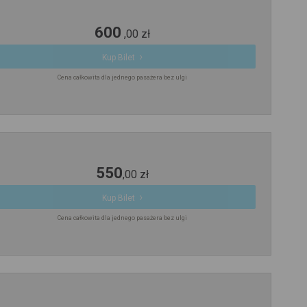
600
,
00
zł
Kup Bilet
Cena całkowita dla jednego pasażera bez ulgi
550
,
00
zł
Kup Bilet
Cena całkowita dla jednego pasażera bez ulgi