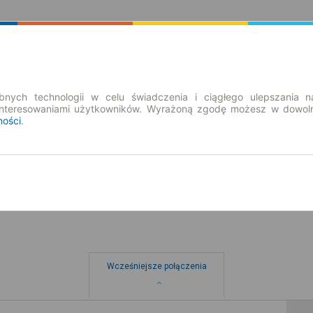
Rozkład Jazdy | Bilety
Bilety okresowe
nych technologii w celu świadczenia i ciągłego ulepszania n
interesowaniami użytkowników. Wyrażoną zgodę możesz w dowoln
ności
.
pt. 7 sie.
-- : --
Wcześniejsze połączenia