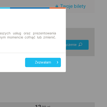
Twoje bilety
aszych usług oraz prezentowania
ym momencie cofnąć lub zmienić.
Preferuj bez
Znajdź połączenie
przesiadek
Tylko bilet online
Zezwalam
12