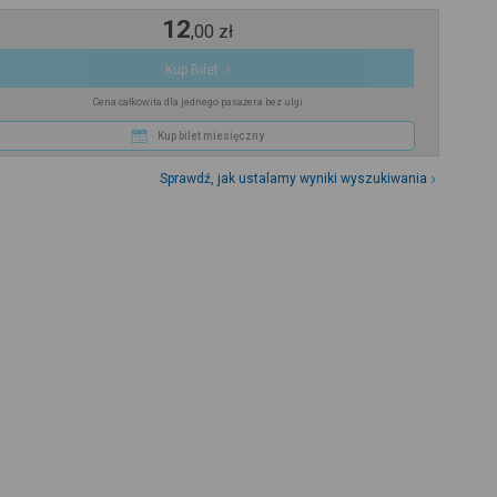
12
,
00
zł
Kup Bilet
Cena całkowita dla jednego pasażera bez ulgi
Kup bilet miesięczny
Sprawdź, jak ustalamy wyniki wyszukiwania