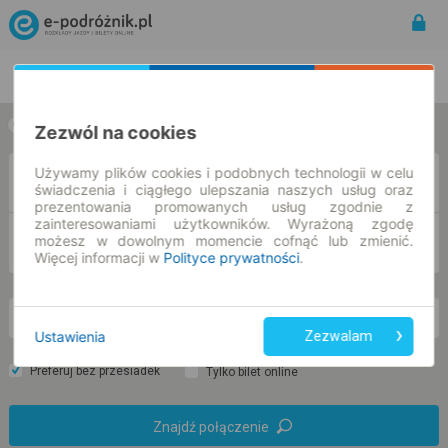
Rozkład Jazdy | Bilety
Bilety okresowe
w jedną stronę
w obie strony
Zezwól na cookies
Używamy plików cookies i podobnych technologii w celu
Z
świadczenia i ciągłego ulepszania naszych usług oraz
prezentowania promowanych usług zgodnie z
zainteresowaniami użytkowników. Wyrażoną zgodę
DO
możesz w dowolnym momencie cofnąć lub zmienić.
Więcej informacji w
Polityce prywatności
.
so. 8 sie.
-- : --
Ustawienia
Zezwalam
Preferuj bez przesiadek
Tylko bilet online
Znajdź połączenie