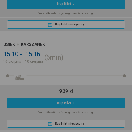
Kup Bilet
Cena całkowita dla jednego pasażera bez ulgi
Kup bilet miesięczny
OSIEK
KARSZANEK
15:10
15:16
6min
10 sierpnia
10 sierpnia
9
,
39
zł
Kup Bilet
Cena całkowita dla jednego pasażera bez ulgi
Kup bilet miesięczny