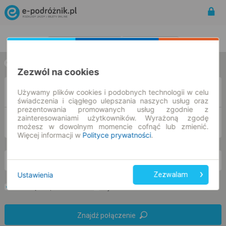
Rozkład Jazdy | Bilety
Bilety okresowe
w jedną stronę
w obie strony
Zezwól na cookies
Z
Używamy plików cookies i podobnych technologii w celu
świadczenia i ciągłego ulepszania naszych usług oraz
prezentowania promowanych usług zgodnie z
zainteresowaniami użytkowników. Wyrażoną zgodę
DO
możesz w dowolnym momencie cofnąć lub zmienić.
Więcej informacji w
Polityce prywatności
.
pt. 7 sie.
-- : --
Ustawienia
Zezwalam
Preferuj bez przesiadek
Tylko bilet online
Znajdź połączenie