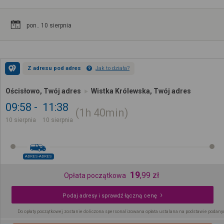
pon.. 10 sierpnia
Z adresu pod adres
Jak to działa?
Ościsłowo, Twój adres
Wistka Królewska, Twój adres
09:58
11:38
1h
40min
10 sierpnia
10 sierpnia
ADRES-ADRES
19
,
99
zł
Opłata początkowa
Podaj adresy i sprawdź łączną cenę
Do opłaty początkowej zostanie doliczona spersonalizowana opłata ustalana na podstawie podany