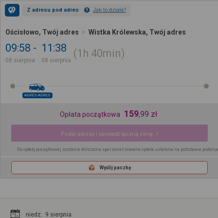
Z adresu pod adres
Jak to działa?
Ościsłowo, Twój adres
Wistka Królewska, Twój adres
09:58
11:38
1h
40min
08 sierpnia
08 sierpnia
ADRES-ADRES
159
,
99
zł
Opłata początkowa
Podaj adresy i sprawdź łączną cenę
Do opłaty początkowej zostanie doliczona spersonalizowana opłata ustalana na podstawie podany
Wyślij paczkę
niedz.. 9 sierpnia