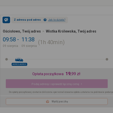
Z adresu pod adres
Jak to działa?
Ościsłowo, Twój adres
Wistka Królewska, Twój adres
09:58
11:38
1h
40min
09 sierpnia
09 sierpnia
ADRES-ADRES
19
,
99
zł
Opłata początkowa
Podaj adresy i sprawdź łączną cenę
Do opłaty początkowej zostanie doliczona spersonalizowana opłata ustalana na podstawie podany
Wyślij paczkę