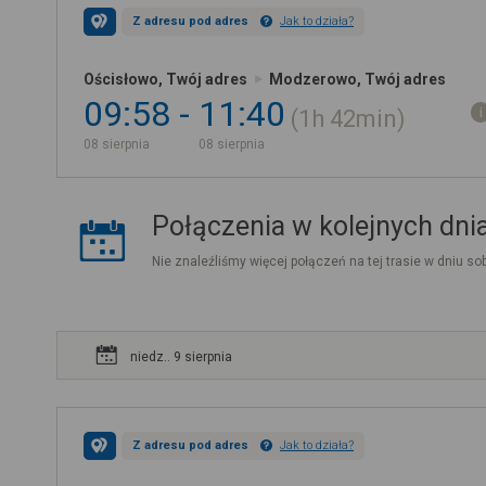
Z adresu pod adres
Jak to działa?
Ościsłowo, Twój adres
Modzerowo, Twój adres
09:58
11:40
1h
42min
08 sierpnia
08 sierpnia
Połączenia w kolejnych dni
Nie znaleźliśmy więcej połączeń na tej trasie w dniu sob
niedz.. 9 sierpnia
Z adresu pod adres
Jak to działa?