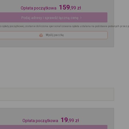
159
,
99
zł
Opłata początkowa
Podaj adresy i sprawdź łączną cenę
o opłaty początkowej zostanie doliczona spersonalizowana opłata ustalana na podstawie podanych przez 
Wyślij paczkę
19
,
99
zł
Opłata początkowa