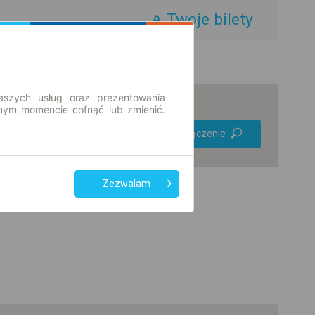
Twoje bilety
aszych usług oraz prezentowania
ym momencie cofnąć lub zmienić.
Preferuj bez
Znajdź połączenie
przesiadek
Tylko bilet online
Zezwalam