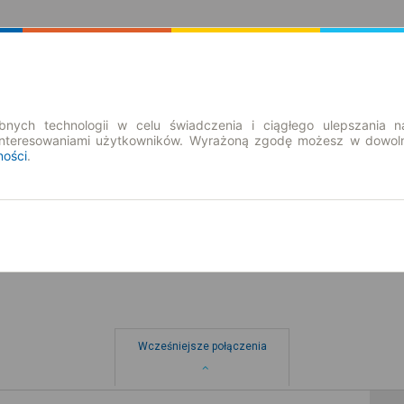
Rozkład Jazdy | Bilety
Bilety okresowe
nych technologii w celu świadczenia i ciągłego ulepszania n
interesowaniami użytkowników. Wyrażoną zgodę możesz w dowoln
ności
.
so. 8 sie.
-- : --
wo
Wcześniejsze połączenia