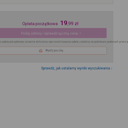
19
,
99
zł
Opłata początkowa
Podaj adresy i sprawdź łączną cenę
o opłaty początkowej zostanie doliczona spersonalizowana opłata ustalana na podstawie podanych przez 
Wyślij paczkę
Sprawdź, jak ustalamy wyniki wyszukiwania