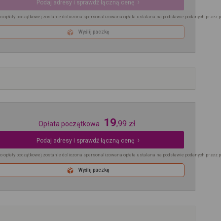
Podaj adresy i sprawdź łączną cenę
o opłaty początkowej zostanie doliczona spersonalizowana opłata ustalana na podstawie podanych przez 
Wyślij paczkę
19
,
99
zł
Opłata początkowa
Podaj adresy i sprawdź łączną cenę
o opłaty początkowej zostanie doliczona spersonalizowana opłata ustalana na podstawie podanych przez 
Wyślij paczkę