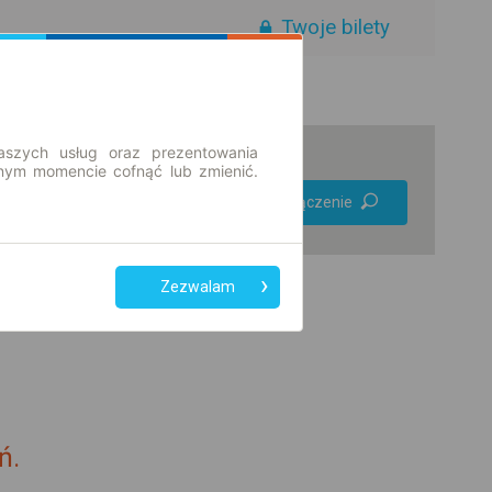
Twoje bilety
aszych usług oraz prezentowania
ym momencie cofnąć lub zmienić.
Preferuj bez
Znajdź połączenie
przesiadek
Tylko bilet online
Zezwalam
ń.