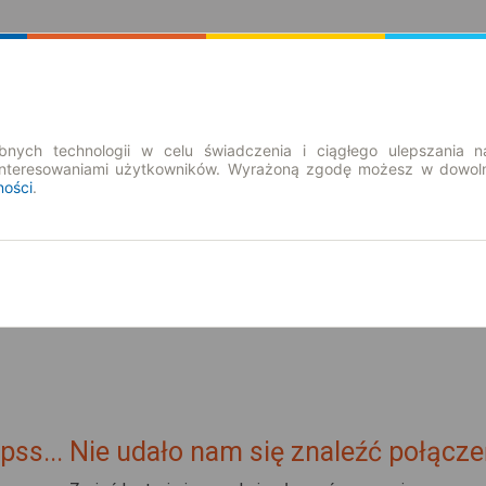
Rozkład Jazdy | Bilety
Bilety okresowe
nych technologii w celu świadczenia i ciągłego ulepszania n
interesowaniami użytkowników. Wyrażoną zgodę możesz w dowoln
ności
.
nd. 9 sie.
-- : --
pss... Nie udało nam się znaleźć połącze