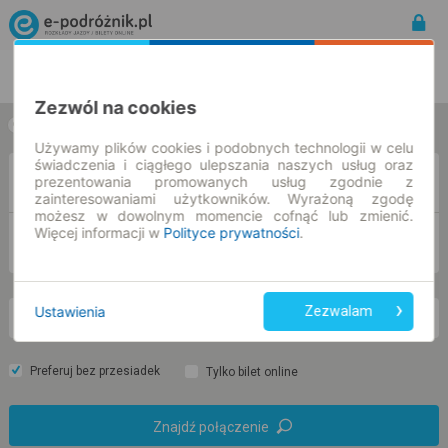
Rozkład Jazdy | Bilety
Bilety okresowe
Zezwól na cookies
w jedną stronę
w obie strony
Używamy plików cookies i podobnych technologii w celu
świadczenia i ciągłego ulepszania naszych usług oraz
Z
prezentowania promowanych usług zgodnie z
zainteresowaniami użytkowników. Wyrażoną zgodę
możesz w dowolnym momencie cofnąć lub zmienić.
Więcej informacji w
Polityce prywatności
.
DO
Ustawienia
Zezwalam
pn. 10 sie.
-- : --
Preferuj bez przesiadek
Tylko bilet online
Znajdź połączenie