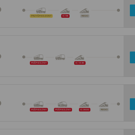
PRZYŚPIESZONY
IC 58
REGIO
POŚPIESZNY
IC 1646
POŚPIESZNY
POŚPIESZNY
IC 3600
REGIO