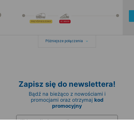
PRZYŚPIESZONY
IC 3603
Późniejsze połączenia
Zapisz się do newslettera!
Bądź na bieżąco z nowościami i
promocjami oraz otrzymaj
kod
promocyjny