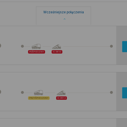
Wcześniejsze połączenia
POŚPIESZNY
IC 3810
PRZYŚPIESZONY
IC 3812