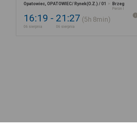
Opatowiec, OPATOWIEC/ Rynek(O.Z.) / 01
Brzeg
Peron I
16:19
21:27
5h
8min
06 sierpnia
06 sierpnia