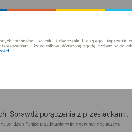
Rozkład Jazdy | Bilety
Bilety okresowe
nych technologii w celu świadczenia i ciągłego ulepszania n
interesowaniami użytkowników. Wyrażoną zgodę możesz w dowoln
ności
.
cz. 6 sie.
-- : --
h. Sprawdź połączenia z przesiadkami.
 na ten dzień. Poniżej przedstawiamy inne optymalne połączenia.