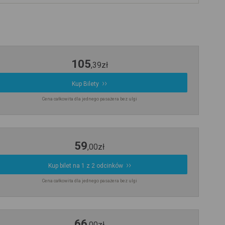
105
,
39
zł
Kup Bilety
Cena całkowita dla jednego pasażera bez ulgi
59
,
00
zł
Kup bilet na 1 z 2 odcinków
Cena całkowita dla jednego pasażera bez ulgi
66
,
00
zł