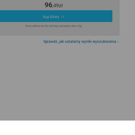
96
,
49
zł
Kup Bilety
Cena całkowita dla jednego pasażera bez ulgi
Sprawdź, jak ustalamy wyniki wyszukiwania