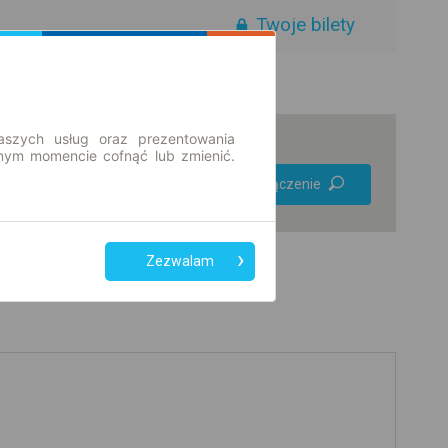
Twoje bilety
aszych usług oraz prezentowania
ym momencie cofnąć lub zmienić.
Preferuj bez
Znajdź połączenie
przesiadek
Tylko bilet online
Zezwalam