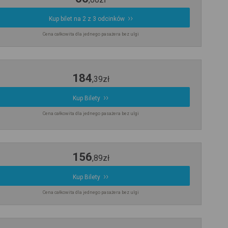
Kup bilet na 2 z 3 odcinków
Cena całkowita dla jednego pasażera bez ulgi
184
,
39
zł
Kup Bilety
Cena całkowita dla jednego pasażera bez ulgi
156
,
89
zł
Kup Bilety
Cena całkowita dla jednego pasażera bez ulgi