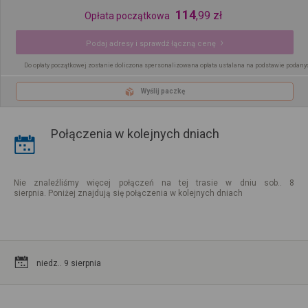
114
,
99
zł
Opłata początkowa
Podaj adresy i sprawdź łączną cenę
Do opłaty początkowej zostanie doliczona spersonalizowana opłata ustalana na podstawie podany
Wyślij paczkę
Połączenia w kolejnych dniach
Nie znaleźliśmy więcej połączeń na tej trasie w dniu sob.. 8
sierpnia. Poniżej znajdują się połączenia w kolejnych dniach
niedz.. 9 sierpnia