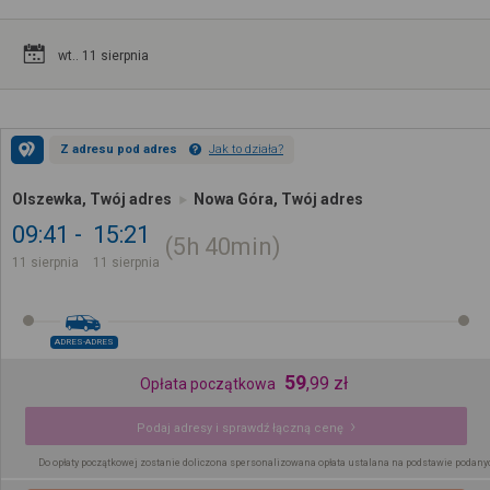
wt.. 11 sierpnia
Z adresu pod adres
Jak to działa?
Olszewka, Twój adres
Nowa Góra, Twój adres
09:41
15:21
5h
40min
11 sierpnia
11 sierpnia
ADRES-ADRES
59
,
99
zł
Opłata początkowa
Podaj adresy i sprawdź łączną cenę
Do opłaty początkowej zostanie doliczona spersonalizowana opłata ustalana na podstawie podany