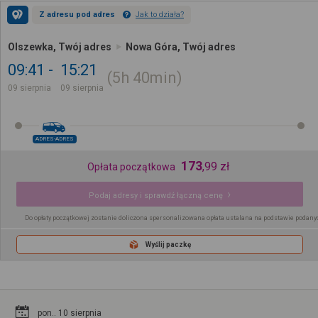
Z adresu pod adres
Jak to działa?
Olszewka, Twój adres
Nowa Góra, Twój adres
09:41
15:21
5h
40min
09 sierpnia
09 sierpnia
ADRES-ADRES
173
,
99
zł
Opłata początkowa
Podaj adresy i sprawdź łączną cenę
Do opłaty początkowej zostanie doliczona spersonalizowana opłata ustalana na podstawie podany
Wyślij paczkę
pon.. 10 sierpnia