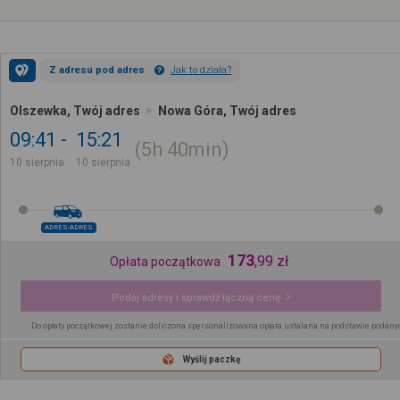
Z adresu pod adres
Jak to działa?
Olszewka, Twój adres
Nowa Góra, Twój adres
09:41
15:21
5h
40min
10 sierpnia
10 sierpnia
ADRES-ADRES
173
,
99
zł
Opłata początkowa
Podaj adresy i sprawdź łączną cenę
Do opłaty początkowej zostanie doliczona spersonalizowana opłata ustalana na podstawie podany
Wyślij paczkę