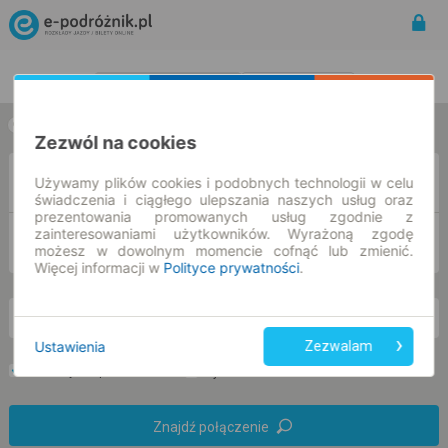
Rozkład Jazdy | Bilety
Bilety okresowe
w jedną stronę
w obie strony
Zezwól na cookies
Z
Używamy plików cookies i podobnych technologii w celu
świadczenia i ciągłego ulepszania naszych usług oraz
prezentowania promowanych usług zgodnie z
zainteresowaniami użytkowników. Wyrażoną zgodę
DO
możesz w dowolnym momencie cofnąć lub zmienić.
Więcej informacji w
Polityce prywatności
.
so. 8 sie.
-- : --
Ustawienia
Zezwalam
Preferuj bez przesiadek
Tylko bilet online
Znajdź połączenie