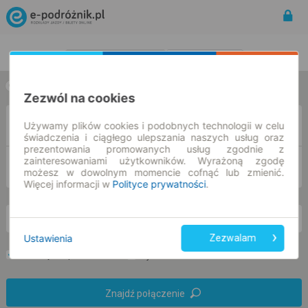
Rozkład Jazdy | Bilety
Bilety okresowe
w jedną stronę
w obie strony
Zezwól na cookies
Z
Używamy plików cookies i podobnych technologii w celu
świadczenia i ciągłego ulepszania naszych usług oraz
prezentowania promowanych usług zgodnie z
zainteresowaniami użytkowników. Wyrażoną zgodę
DO
możesz w dowolnym momencie cofnąć lub zmienić.
Więcej informacji w
Polityce prywatności
.
pn. 10 sie.
-- : --
Ustawienia
Zezwalam
Preferuj bez przesiadek
Tylko bilet online
Znajdź połączenie