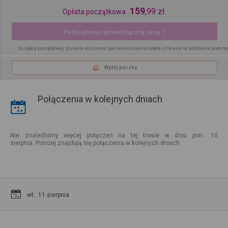
159
,
99
zł
Opłata początkowa
Podaj adresy i sprawdź łączną cenę
Do opłaty początkowej zostanie doliczona spersonalizowana opłata ustalana na podstawie podany
Wyślij paczkę
Połączenia w kolejnych dniach
Nie znaleźliśmy więcej połączeń na tej trasie w dniu pon.. 10
sierpnia. Poniżej znajdują się połączenia w kolejnych dniach
wt.. 11 sierpnia