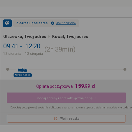
Z adresu pod adres
Jak to działa?
Olszewka, Twój adres
Kowal, Twój adres
09:41
12:20
2h
39min
12 sierpnia
12 sierpnia
ADRES-ADRES
159
,
99
zł
Opłata początkowa
Podaj adresy i sprawdź łączną cenę
Do opłaty początkowej zostanie doliczona spersonalizowana opłata ustalana na podstawie podany
Wyślij paczkę