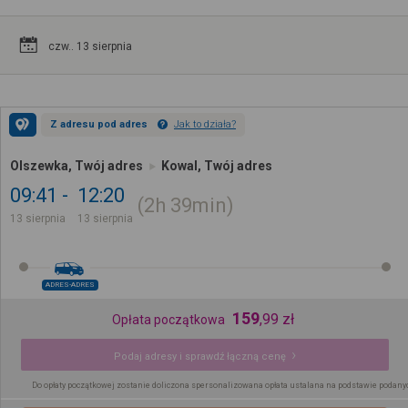
czw.. 13 sierpnia
Z adresu pod adres
Jak to działa?
Olszewka, Twój adres
Kowal, Twój adres
09:41
12:20
2h
39min
13 sierpnia
13 sierpnia
ADRES-ADRES
159
,
99
zł
Opłata początkowa
Podaj adresy i sprawdź łączną cenę
Do opłaty początkowej zostanie doliczona spersonalizowana opłata ustalana na podstawie podany