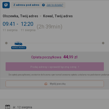
Z adresu pod adres
Jak to działa?
Olszewka, Twój adres
Kowal, Twój adres
09:41
12:20
2h
39min
11 sierpnia
11 sierpnia
ADRES-ADRES
44
,
99
zł
Opłata początkowa
Podaj adresy i sprawdź łączną cenę
Do opłaty początkowej zostanie doliczona spersonalizowana opłata ustalana na podstawie podany
Wyślij paczkę
śr.. 12 sierpnia