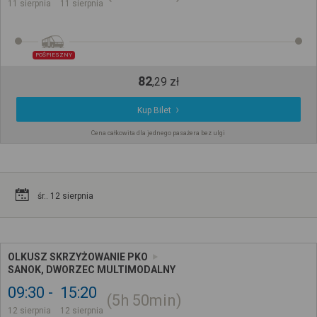
11 sierpnia
11 sierpnia
POŚPIESZNY
82
,
29
zł
Kup Bilet
Cena całkowita dla jednego pasażera bez ulgi
śr.. 12 sierpnia
OLKUSZ SKRZYŻOWANIE PKO
SANOK, DWORZEC MULTIMODALNY
09:30
15:20
5h
50min
12 sierpnia
12 sierpnia