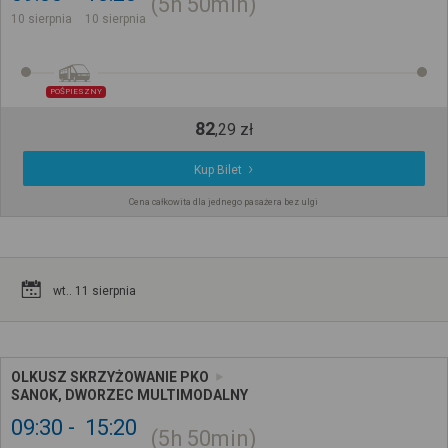
5h
50min
10 sierpnia
10 sierpnia
POŚPIESZNY
82
,
29
zł
Kup Bilet
Cena całkowita dla jednego pasażera bez ulgi
wt.. 11 sierpnia
OLKUSZ SKRZYŻOWANIE PKO
SANOK, DWORZEC MULTIMODALNY
09:30
15:20
5h
50min