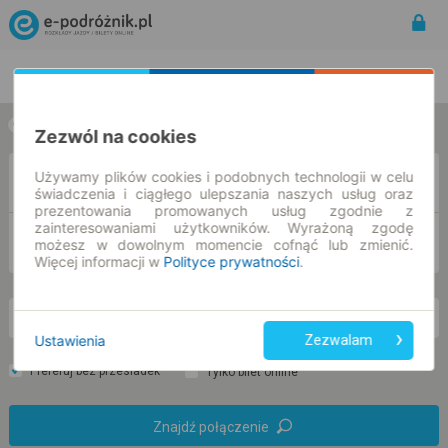
Rozkład Jazdy | Bilety
Bilety okresowe
w jedną stronę
w obie strony
Zezwól na cookies
Używamy plików cookies i podobnych technologii w celu
Z
świadczenia i ciągłego ulepszania naszych usług oraz
prezentowania promowanych usług zgodnie z
zainteresowaniami użytkowników. Wyrażoną zgodę
DO
możesz w dowolnym momencie cofnąć lub zmienić.
Więcej informacji w
Polityce prywatności
.
nd. 9 sie.
-- : --
Ustawienia
Zezwalam
Preferuj bez przesiadek
Tylko bilet online
Znajdź połączenie