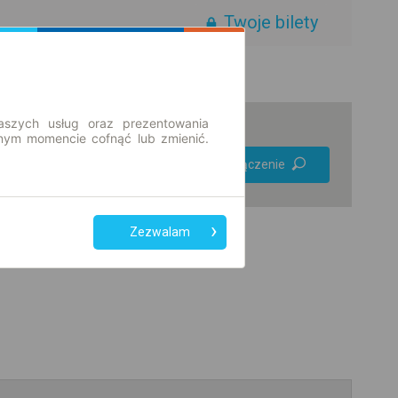
Twoje bilety
aszych usług oraz prezentowania
ym momencie cofnąć lub zmienić.
Preferuj bez
Znajdź połączenie
przesiadek
Tylko bilet online
Zezwalam