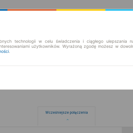
Rozkład Jazdy | Bilety
Bilety okresowe
nych technologii w celu świadczenia i ciągłego ulepszania n
interesowaniami użytkowników. Wyrażoną zgodę możesz w dowoln
ności
.
so. 8 sie.
-- : --
Wcześniejsze połączenia