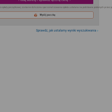
Podaj adresy i sprawdź łączną cenę
o opłaty początkowej zostanie doliczona spersonalizowana opłata ustalana na podstawie podanych przez 
Wyślij paczkę
Sprawdź, jak ustalamy wyniki wyszukiwania