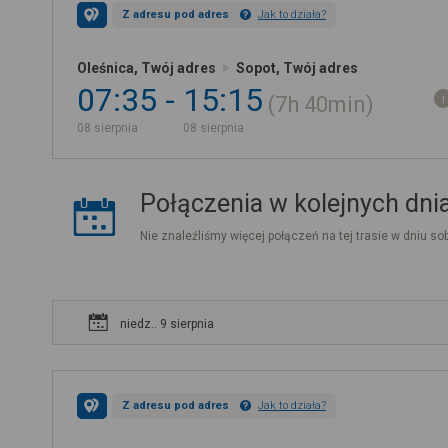
Z adresu pod adres
Jak to działa?
Oleśnica, Twój adres
Sopot, Twój adres
07:35
15:15
7h
40min
08 sierpnia
08 sierpnia
Połączenia w kolejnych dni
Nie znaleźliśmy więcej połączeń na tej trasie w dniu sob
niedz.. 9 sierpnia
Z adresu pod adres
Jak to działa?