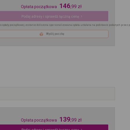
146
,
99
zł
Opłata początkowa
Podaj adresy i sprawdź łączną cenę
o opłaty początkowej zostanie doliczona spersonalizowana opłata ustalana na podstawie podanych przez 
Wyślij paczkę
139
,
99
zł
Opłata początkowa