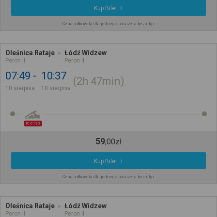
Kup Bilet
Cena całkowita dla jednego pasażera bez ulgi
Oleśnica Rataje
Łódź Widzew
Peron II
Peron II
07:49
10:37
2h
47min
10 sierpnia
10 sierpnia
IC 6130
59
,
00
zł
Kup Bilet
Cena całkowita dla jednego pasażera bez ulgi
Oleśnica Rataje
Łódź Widzew
Peron II
Peron II