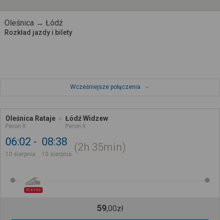
Oleśnica → Łódź
Rozkład jazdy i bilety
Wcześniejsze połączenia
Oleśnica Rataje
Łódź Widzew
Peron II
Peron II
06:02
08:38
2h
35min
10 sierpnia
10 sierpnia
IC 6132
59
,
00
zł