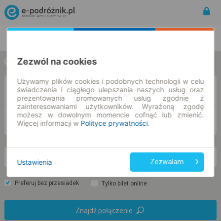
Rozkład Jazdy | Bilety
Bilety okresowe
Zezwól na cookies
w jedną stronę
w obie strony
Używamy plików cookies i podobnych technologii w celu
Z
świadczenia i ciągłego ulepszania naszych usług oraz
prezentowania promowanych usług zgodnie z
zainteresowaniami użytkowników. Wyrażoną zgodę
możesz w dowolnym momencie cofnąć lub zmienić.
DO
Więcej informacji w
Polityce prywatności
.
pn. 10 sie.
-- : --
Ustawienia
Zezwalam
Preferuj bez przesiadek
Tylko bilet online
Znajdź połączenie